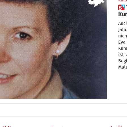
Kult
 Trauer um die bedeutende
Kun
Auc
Jahr
nich
Eva
Kuns
ist, war doch imm
Begl
Male
Südt
Buch
Kuns
nach
es g
Tiro
die
Her
Südt