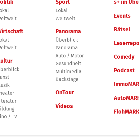
olitik
Sport
s+ im Übe
okal
Lokal
Events
eltweit
Weltweit
Rätsel
irtschaft
Panorama
okal
Überblick
Leserrepo
eltweit
Panorama
Auto / Motor
Comedy
ultur
Gesundheit
berblick
Podcast
Multimedia
unst
Backstage
ImmoMAR
usik
OnTour
heater
AutoMAR
iteratur
Videos
ildung
FlohMAR
ino / TV