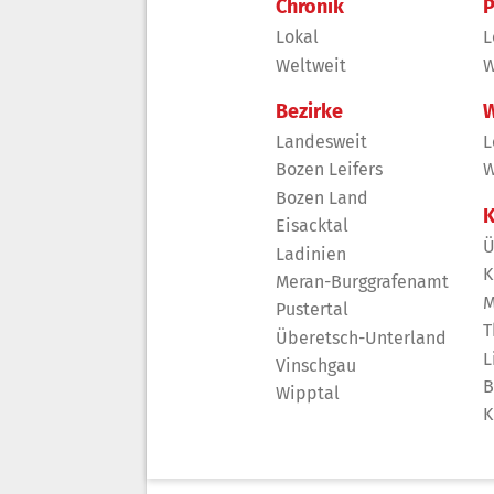
Chronik
P
Lokal
L
Weltweit
W
Bezirke
W
Landesweit
L
Bozen Leifers
W
Bozen Land
K
Eisacktal
Ü
Ladinien
K
Meran-Burggrafenamt
M
Pustertal
T
Überetsch-Unterland
L
Vinschgau
B
Wipptal
K