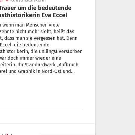
ur
»
Kunsthistorikerin
sthistorikerin Eva Eccel
h wenn man Menschen viele
zehnte nicht mehr sieht, heißt das
t, dass man sie vergessen hat. Denn
 Eccel, die bedeutende
thistorikerin, die unlängst verstorben
er wieder eine
eiterin. Ihr Standardwerk „Aufbruch.
rei und Graphik in Nord-Ost und
irol“ sucht seinesgleichen. Es ist ein
, das jeder, der sich mit der
tgeschichte unseres Tiroler Raums
 45 beschäftigt, besitzen sollte. Und
ibt auch kein Nachfolgewerk der
ler Kunst bis in die 70iger Jahre, das
sem das Wasser reichen kann.
ausgegeben wurde es im Auftrag des
iroler Kulturinstitutes.