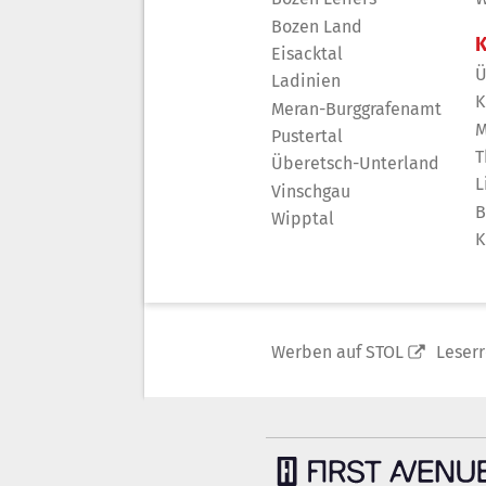
Bozen Land
K
Eisacktal
Ü
Ladinien
K
Meran-Burggrafenamt
M
Pustertal
T
Überetsch-Unterland
L
Vinschgau
B
Wipptal
K
Werben auf STOL
Leser