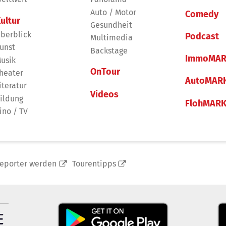
Auto / Motor
Comedy
ultur
Gesundheit
berblick
Podcast
Multimedia
unst
Backstage
ImmoMAR
usik
OnTour
heater
AutoMAR
iteratur
Videos
ildung
FlohMAR
ino / TV
reporter werden
Tourentipps