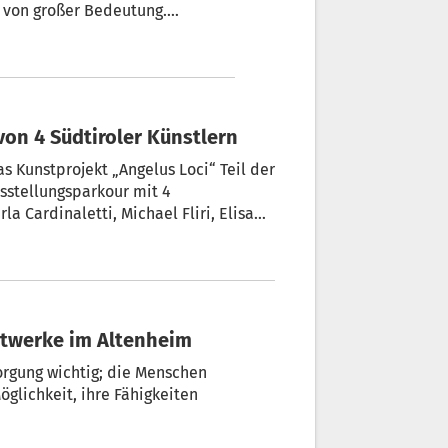
 Verglasung noch deutlich älter
ist. Die Kunstwerke müssen dringend saniert werden. + Von Wolfgang Jochberger
von 4 Südtiroler Künstlern
s Kunstprojekt „Angelus Loci“ Teil der
usstellungsparkour mit 4
la Cardinaletti, Michael Fliri, Elisa
ffentlichen Raum der Stadt Bozen.
stwerke im Altenheim
orgung wichtig; die Menschen
glichkeit, ihre Fähigkeiten