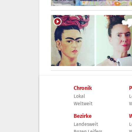
Chronik
P
Lokal
L
Weltweit
W
Bezirke
W
Landesweit
L
Bozen Leifers
W