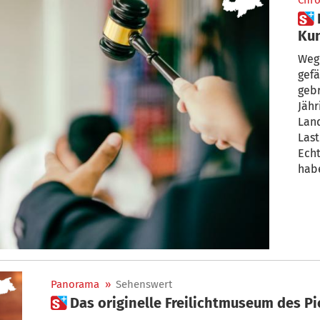
Chro
 Fälschungen oder echt? Der
Kun
und
Weg
gefä
gebr
Jähr
Land
Last
Echt
haben. Im Zivilverfahre
ges
Panorama
»
Sehenswert
 Das originelle Freilichtmuseum des Pi