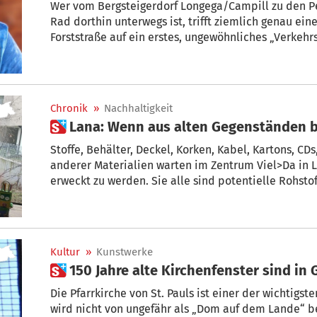
Wer vom Bergsteigerdorf Longega/Campill zu den P
Rad dorthin unterwegs ist, trifft ziemlich genau ei
Forststraße auf ein erstes, ungewöhnliches „Verkehr
Staunen angesagt, denn ein kleines Kunstwerk folgt 
Tinkhauser
Chronik
»
Nachhaltigkeit
 Lana: Wenn aus alten Gegenständen
Stoffe, Behälter, Deckel, Korken, Kabel, Kartons, C
anderer Materialien warten im Zentrum Viel>Da in 
erweckt zu werden. Sie alle sind potentielle Rohsto
Kinderhand. Die kleinen Künstler in Kindergärten, 
Einrichtungen werden dabei gleichzeitig für das The
und dürfen das, was sonst im Müll landen würde, zu
kreativen Ideen machen.
Kultur
»
Kunstwerke
 150 Jahre alte Kirchenfenster sind in
Die Pfarrkirche von St. Pauls ist einer der wichtigs
wird nicht von ungefähr als „Dom auf dem Lande“ be