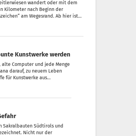
eitlerwiesen wandert oder mit dem
nen Kilometer nach Beginn der
szeichen“ am Wegesrand. Ab hier ist
auf das nächste. Von Martin
 bunte Kunstwerke werden
Ds, alte Computer und jede Menge
Lana darauf, zu neuem Leben
ffe für Kunstwerke aus
Schulen und anderen sozialen
ma Nachhaltigkeit sensibilisiert
m Mittelpunkt ihrer eigenen
 Gefahr
ten Sakralbauten Südtirols und
zeichnet. Nicht nur der