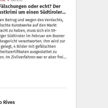
nik
»
Gericht
stkrimi um einen Südtiroler
 4 Bilder
en Betrug und wegen des Verdachts,
lschte Kunstwerke auf den Markt
acht zu haben, muss sich ein 59-
iger Südtiroler im Februar am Bozner
esgericht verantworten. Ihm wird zur
 gelegt, 4 Bilder mit gefälschten
heitszertifikaten ausgestattet zu
n war er aber frei
prochen worden – nach einer ebenso
kuriosen wie unerwarteten Wende.
o Rives