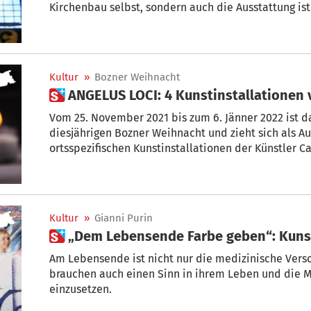
Kirchenbau selbst, sondern auch die Ausstattung ist von großer Bedeutung.
Besonders wertvoll sind die 11 historischen Fenster im Kirchenschiff sowie die
Rosette hinter der Orgel an der Westfassade, deren
Kultur
»
Bozner Weihnacht
 ANGELUS LOCI: 4 Kunstinstallationen 
Vom 25. November 2021 bis zum 6. Jänner 2022 ist da
diesjährigen Bozner Weihnacht und zieht sich als A
ortsspezifischen Kunstinstallationen der Künstler Car
Grezzani und Hubert Kostner durch den gesamten ö
Kultur
»
Gianni Purin
 „Dem Lebensende Farbe geben“: Kun
Am Lebensende ist nicht nur die medizinische Vers
brauchen auch einen Sinn in ihrem Leben und die Mö
einzusetzen.