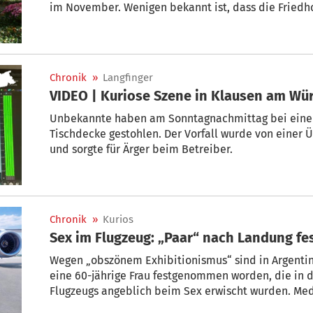
im November. Wenigen bekannt ist, dass die Friedh
Betrieb für Pflege- und Betreuungsdienste ÖBPB „Zu
hat sich nun dazu entschlossen, den Friedhof den 
schenken.
Chronik
»
Langfinger
VIDEO | Kuriose Szene in Klausen am Wü
Unbekannte haben am Sonntagnachmittag bei einem
Tischdecke gestohlen. Der Vorfall wurde von eine
und sorgte für Ärger beim Betreiber.
Chronik
»
Kurios
Sex im F
Wegen „obszönem Exhibitionismus“ sind in Argentin
eine 60-jährige Frau festgenommen worden, die in d
Flugzeugs angeblich beim Sex erwischt wurden. Me
Flughafenpolizei das Paar direkt nach der Landung 