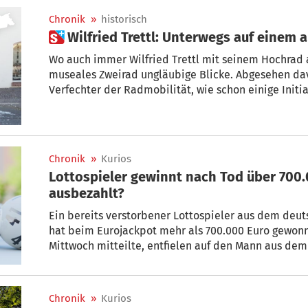
Chronik
»
historisch
 Wilfried Trettl: Unterwegs auf einem 
Wo auch immer Wilfried Trettl mit seinem Hochrad a
museales Zweirad ungläubige Blicke. Abgesehen dav
Verfechter der Radmobilität, wie schon einige Initi
Bürgermeister deutlich machen.
Chronik
»
Kurios
Lottospieler gewinnt nach Tod über 700
ausbezahlt?
Ein bereits verstorbener Lottospieler aus dem deu
hat beim Eurojackpot mehr als 700.000 Euro gewonn
Mittwoch mitteilte, entfielen auf den Mann aus de
10. März rund 703.600 Euro. Möglich wurde der unge
Spiel-Abo, wie der Anbieter aufdeckte.
Chronik
»
Kurios