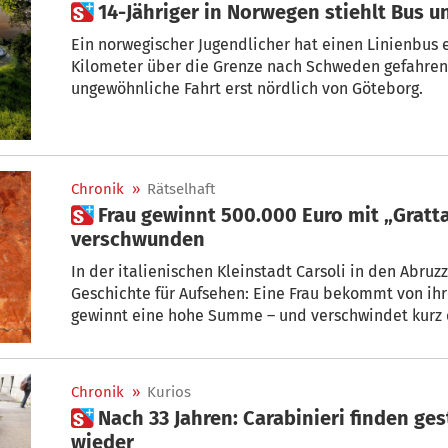
 14-Jähriger in Norwegen stiehlt Bus
Ein norwegischer Jugendlicher hat einen Linienbus
Kilometer über die Grenze nach Schweden gefahren.
ungewöhnliche Fahrt erst nördlich von Göteborg.
Chronik
»
Rätselhaft
 Frau gewinnt 500.000 Euro mit „Gratta e Vinci“ – und ist plötzlich
verschwunden
In der italienischen Kleinstadt Carsoli in den Abru
Geschichte für Aufsehen: Eine Frau bekommt von ih
gewinnt eine hohe Summe – und verschwindet kurz d
Chronik
»
Kurios
 Nach 33 Jahren: Carabinieri finden gestohlenen „Ciao“-Roller
wieder