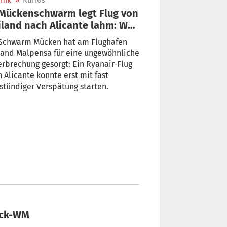
nik
»
Kurios
land nach Alicante lahm: Was
 da los?
 Schwarm Mücken hat am Flughafen
land Malpensa für eine ungewöhnliche
rbrechung gesorgt: Ein Ryanair-Flug
 Alicante konnte erst mit fast
stündiger Verspätung starten.
ack-WM