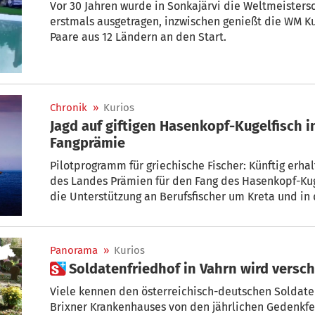
Vor 30 Jahren wurde in Sonkajärvi die Weltmeisters
erstmals ausgetragen, inzwischen genießt die WM Ku
Paare aus 12 Ländern an den Start.
Chronik
»
Kurios
Jagd auf giftigen Hasenkopf-Kugelfisch 
Fangprämie
Pilotprogramm für griechische Fischer: Künftig erh
des Landes Prämien für den Fang des Hasenkopf-Kug
die Unterstützung an Berufsfischer um Kreta und in 
Nachrichtensender Skai berichtet.
Panorama
»
Kurios
 Soldatenfriedhof in Vahrn wird versc
Viele kennen den österreichisch-deutschen Soldaten
Brixner Krankenhauses von den jährlichen Gedenkfeiern für die im Krieg Gefallenen