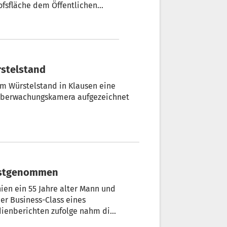
ofsfläche dem Öffentlichen
m Heiligen Geist“ gehört. Dieser
Gemeinden Vahrn und Brixen zu
rstelstand
 Würstelstand in Klausen eine
r Überwachungskamera aufgezeichnet
lugzeug: „Paar“ nach Landung festgenommen
ien ein 55 Jahre alter Mann und
er Business-Class eines
dienberichten zufolge nahm die
in der Stadt Rosario auf Hinweis