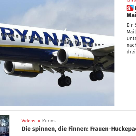
Chro
 Mückenschwarm legt Flug von
Mai
war
Ein
Mai
Unte
nach
drei
Videos
»
Kurios
Die spinnen, die Finnen: Frauen-Huckep