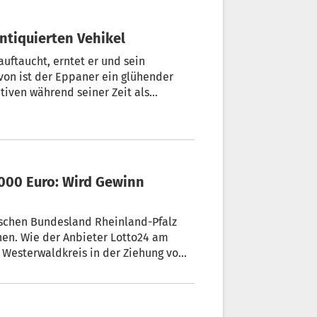
antiquierten Vehikel
uftaucht, erntet er und sein
on ist der Eppaner ein glühender
ativen während seiner Zeit als
.000 Euro: Wird Gewinn
tschen Bundesland Rheinland-Pfalz
en. Wie der Anbieter Lotto24 am
m Westerwaldkreis in der Ziehung vom
wöhnliche Fall durch ein laufendes