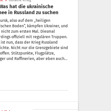
ik
»
Ukraine Krieg
ee in Russland zu suchen
ursk, also auf dem „heiligen
ischen Boden“, kämpfen Ukrainer, und
 nicht zum ersten Mal. Diesmal
rdings offiziell mit regulären Truppen.
 ist nun, dass der Krieg Russland
ichte. Nicht nur die Grenzgebiete sind
offen. Stützpunkte, Flugplätze,
ger und Raffinerien, aber eben auch
ewusst oder zufällig im Zuge der
sbleiblichen Kollateralschäden eines
ges zivile Objekte.