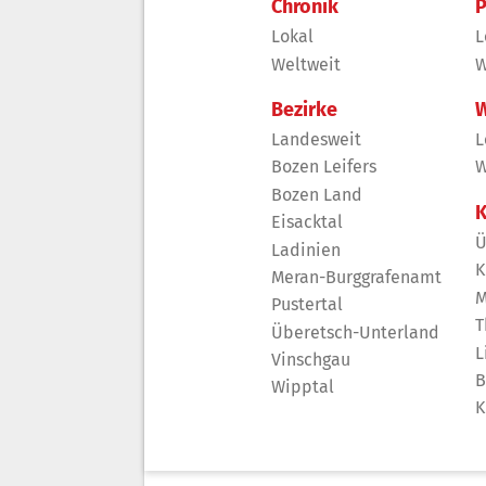
Chronik
P
Lokal
L
Weltweit
W
Bezirke
W
Landesweit
L
Bozen Leifers
W
Bozen Land
K
Eisacktal
Ü
Ladinien
K
Meran-Burggrafenamt
M
Pustertal
T
Überetsch-Unterland
L
Vinschgau
B
Wipptal
K