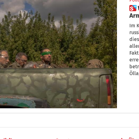
Polit
 Was hat die ukrainische
Arm
Im K
russ
dies
alle
Fakt
erre
betr
Ölla
ob b
unau
Krie