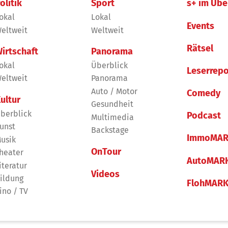
olitik
Sport
s+ im Übe
okal
Lokal
Events
eltweit
Weltweit
Rätsel
irtschaft
Panorama
okal
Überblick
Leserrepo
eltweit
Panorama
Auto / Motor
Comedy
ultur
Gesundheit
berblick
Podcast
Multimedia
unst
Backstage
ImmoMAR
usik
OnTour
heater
AutoMAR
iteratur
Videos
ildung
FlohMAR
ino / TV