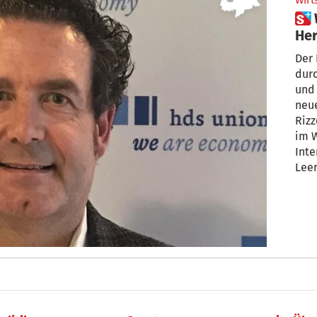
Wirt
 Was tun gegen den Leerstand,
Her
Der 
durc
und
neu
Rizz
im W
Inte
Leer
darü
Erö
sein
hab