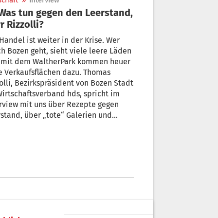
schaft
»
Interview
r Rizzolli?
Handel ist weiter in der Krise. Wer
h Bozen geht, sieht viele leere Läden
 mit dem WaltherPark kommen heuer
e Verkaufsflächen dazu. Thomas
olli, Bezirkspräsident von Bozen Stadt
irtschaftsverband hds, spricht im
rview mit uns über Rezepte gegen
stand, über „tote“ Galerien und
ber, welche Auswirkungen die
ffnung des neuen Einkaufszentrums
er Meinung nach auf den Sektor
en wird.