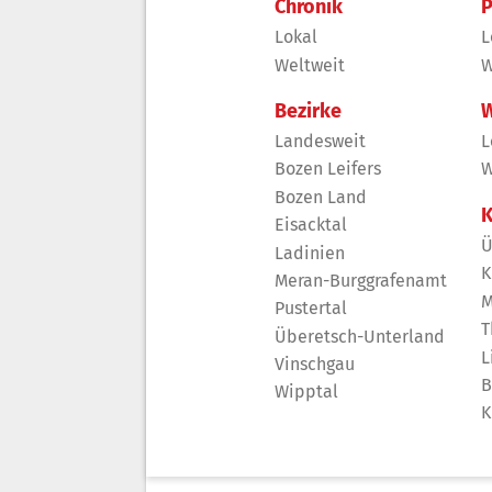
Chronik
P
Lokal
L
Weltweit
W
Bezirke
W
Landesweit
L
Bozen Leifers
W
Bozen Land
K
Eisacktal
Ü
Ladinien
K
Meran-Burggrafenamt
M
Pustertal
T
Überetsch-Unterland
L
Vinschgau
B
Wipptal
K