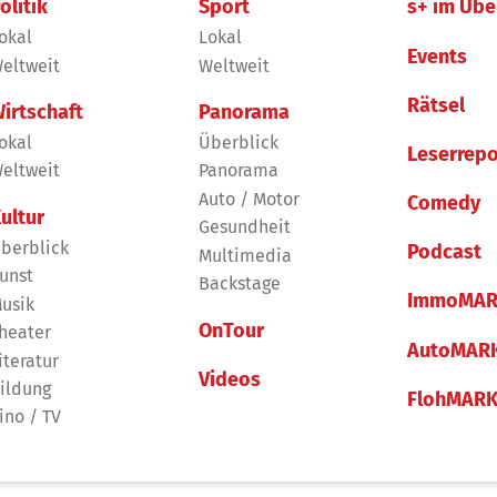
olitik
Sport
s+ im Übe
okal
Lokal
Events
eltweit
Weltweit
Rätsel
irtschaft
Panorama
okal
Überblick
Leserrepo
eltweit
Panorama
Auto / Motor
Comedy
ultur
Gesundheit
berblick
Podcast
Multimedia
unst
Backstage
ImmoMAR
usik
OnTour
heater
AutoMAR
iteratur
Videos
ildung
FlohMAR
ino / TV