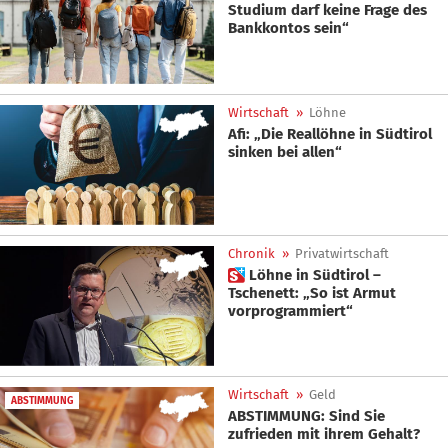
Studium darf keine Frage des
Bankkontos sein“
Wirtschaft
»
Löhne
Afi: „Die Reallöhne in Südtirol
sinken bei allen“
Chronik
»
Privatwirtschaft
 Löhne in Südtirol –
Tschenett: „So ist Armut
vorprogrammiert“
Wirtschaft
»
Geld
ABSTIMMUNG
ABSTIMMUNG: Sind Sie
zufrieden mit ihrem Gehalt?