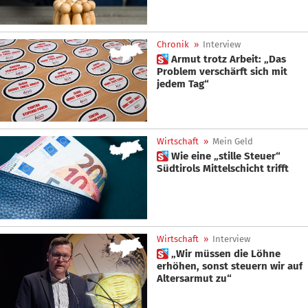
Chronik
»
Interview
 Armut trotz Arbeit: „Das
Problem verschärft sich mit
jedem Tag“
Wirtschaft
»
Mein Geld
 Wie eine „stille Steuer“
Südtirols Mittelschicht trifft
Wirtschaft
»
Interview
 „Wir müssen die Löhne
erhöhen, sonst steuern wir auf
Altersarmut zu“