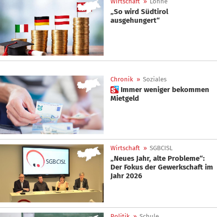
Wirtschaft
»
Löhne
„So wird Südtirol
ausgehungert“
Chronik
»
Soziales
 Immer weniger bekommen
Mietgeld
Wirtschaft
»
SGBCISL
„Neues Jahr, alte Probleme“:
Der Fokus der Gewerkschaft im
Jahr 2026
Politik
»
Schule