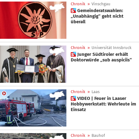
Chronik
»
Vinschgau
 Gemeinderatswahlen:
„Unabhängig“ geht nicht
überall
Chronik
»
Universität Innsbruck
 Junger Südtiroler erhält
Doktorwürde „sub auspiciis“
Chronik
»
Laas
 VIDEO | Feuer in Laaser
Hobbywerkstatt: Wehrleute im
Einsatz
Chronik
»
Bauhof