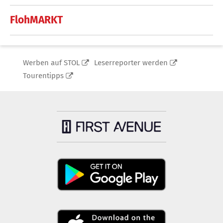
FlohMARKT
Werben auf STOL
Leserreporter werden
Tourentipps