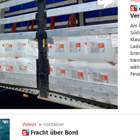
Chro
 A22 Höhe Klausen:
Ver
für
Am M
Süd
Klau
Lad
bren
tran
währ
Feu
Sch
Videos
»
Container
 Fracht über Bord