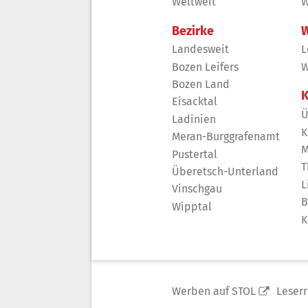
Weltweit
W
Bezirke
W
Landesweit
L
Bozen Leifers
W
Bozen Land
K
Eisacktal
Ü
Ladinien
K
Meran-Burggrafenamt
M
Pustertal
T
Überetsch-Unterland
L
Vinschgau
B
Wipptal
K
Werben auf STOL
Leser