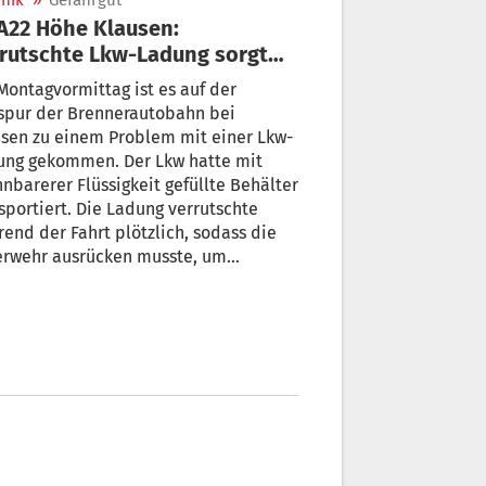
nik
»
Gefahrgut
rutschte Lkw-Ladung sorgt
 Feuerwehreinsatz
ontagvormittag ist es auf der
spur der Brennerautobahn bei
sen zu einem Problem mit einer Lkw-
ung gekommen. Der Lkw hatte mit
nbarerer Flüssigkeit gefüllte Behälter
sportiert. Die Ladung verrutschte
end der Fahrt plötzlich, sodass die
erwehr ausrücken musste, um
limmeres zu verhindern.