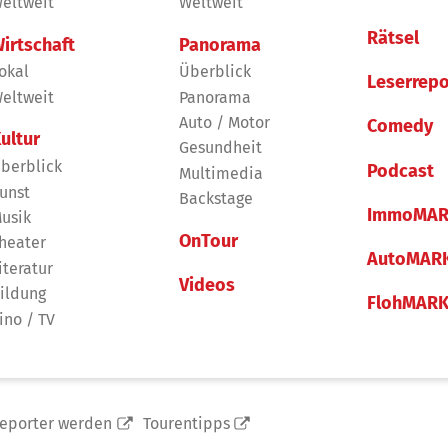
eltweit
Weltweit
Rätsel
irtschaft
Panorama
okal
Überblick
Leserrepo
eltweit
Panorama
Auto / Motor
Comedy
ultur
Gesundheit
berblick
Podcast
Multimedia
unst
Backstage
ImmoMAR
usik
OnTour
heater
AutoMAR
iteratur
Videos
ildung
FlohMAR
ino / TV
reporter werden
Tourentipps