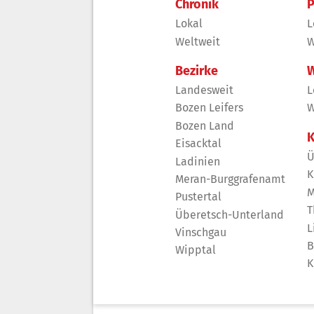
Chronik
P
Lokal
L
Weltweit
W
Bezirke
W
Landesweit
L
Bozen Leifers
W
Bozen Land
K
Eisacktal
Ü
Ladinien
K
Meran-Burggrafenamt
M
Pustertal
T
Überetsch-Unterland
L
Vinschgau
B
Wipptal
K