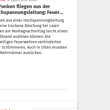
nik
»
Lajen und Ulten
hspannungsleitung: Feuer
öscht
ken aus einer Hochspannungsleitung
eine trockene Böschung bei Lajen
ten am Montagnachmittag leicht einen
dbrand auslösen können: Die
willigen Feuerwehren verhinderten
r Schlimmeres. Auch in Ulten mussten
 Wehrmänner ausrücken.