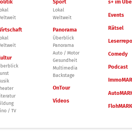
olitik
Sport
s+ im Übe
okal
Lokal
Events
eltweit
Weltweit
Rätsel
irtschaft
Panorama
okal
Überblick
Leserrepo
eltweit
Panorama
Auto / Motor
Comedy
ultur
Gesundheit
berblick
Podcast
Multimedia
unst
Backstage
ImmoMAR
usik
OnTour
heater
AutoMAR
iteratur
Videos
ildung
FlohMAR
ino / TV