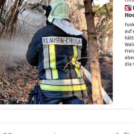
Chro
 Funken fliegen aus der
Hoc
gel
Fun
auf 
hät
Wal
Frei
abe
die