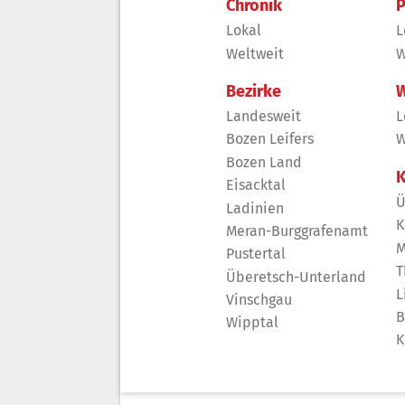
Chronik
P
Lokal
L
Weltweit
W
Bezirke
W
Landesweit
L
Bozen Leifers
W
Bozen Land
K
Eisacktal
Ü
Ladinien
K
Meran-Burggrafenamt
M
Pustertal
T
Überetsch-Unterland
L
Vinschgau
B
Wipptal
K