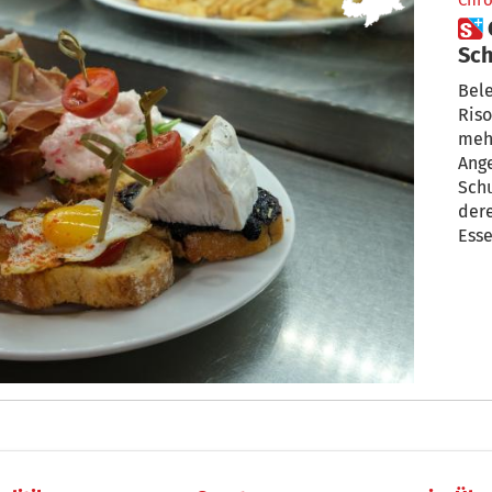
Chro
 Chefkoch stiehlt Essen aus
Sch
sei
Bele
Riso
mehr
Ange
Schulk
dere
Esse