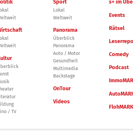
olitik
Sport
s+ im Übe
okal
Lokal
Events
eltweit
Weltweit
Rätsel
irtschaft
Panorama
okal
Überblick
Leserrepo
eltweit
Panorama
Auto / Motor
Comedy
ultur
Gesundheit
berblick
Podcast
Multimedia
unst
Backstage
ImmoMAR
usik
OnTour
heater
AutoMAR
iteratur
Videos
ildung
FlohMAR
ino / TV