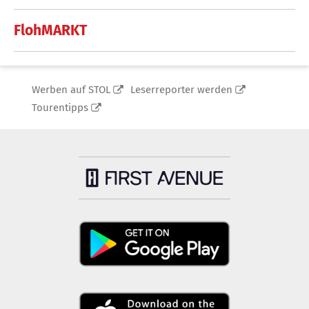
FlohMARKT
Werben auf STOL
Leserreporter werden
Tourentipps