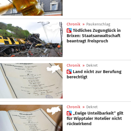
Chronik
»
Paukenschlag
 Tödliches Zugunglück in
Brixen: Staatsanwaltschaft
beantragt Freispruch
Chronik
»
Dekret
 Land nicht zur Berufung
berechtigt
Chronik
»
Dekret
 „Ewige Unteilbarkeit“ gilt
für Wipptaler Hotelier nicht
rückwirkend