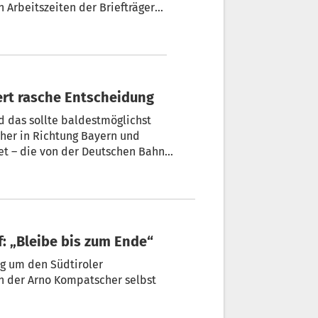
 Arbeitszeiten der Briefträger
s Landes dafür nicht ausreichen.
 BBT-Zulaufstrecke: Kompatscher fordert rasche Entscheidung
 das sollte baldestmöglichst
her in Richtung Bayern und
et – die von der Deutschen Bahn
laufstrecke in Bayern bis Kufstein ab.
t.
: „Bleibe bis zum Ende“
g um den Südtiroler
 der Arno Kompatscher selbst