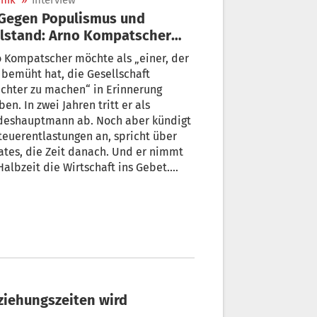
nik
»
Interview
llstand: Arno Kompatscher
ht Bilanz
 Kompatscher möchte als „einer, der
 bemüht hat, die Gesellschaft
chter zu machen“ in Erinnerung
ben. In zwei Jahren tritt er als
deshauptmann ab. Noch aber kündigt
teuerentlastungen an, spricht über
ates, die Zeit danach. Und er nimmt
 die Wirtschaft ins Gebet.
 die Abwanderung von Hunderten
er Südtiroler anzusteuern, sei „eine
stumspolitische Überlebensfrage“.