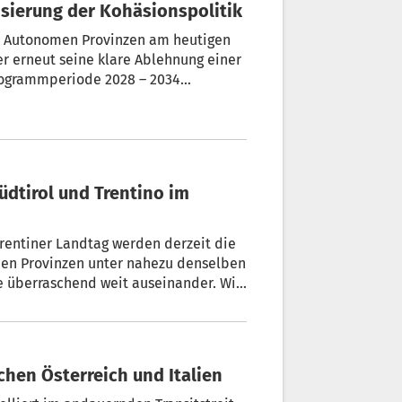
isierung der Kohäsionspolitik
er Autonomen Provinzen am heutigen
 erneut seine klare Ablehnung einer
grammperiode 2028 – 2034
 ins Auge gefasst wird. An der Sitzung
räsident der Europäischen Kommission
o, teil.
Trentiner Landtag werden derzeit die
e überraschend weit auseinander. Wir
n – und dabei frappierende
hen Österreich und Italien