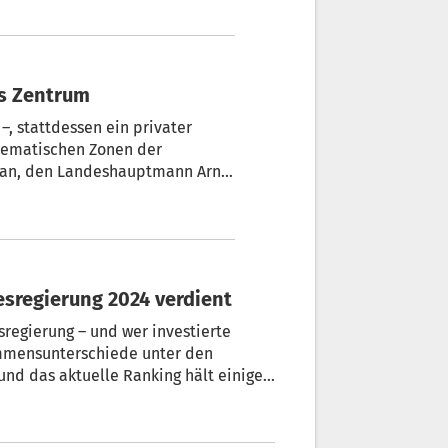
ns Zentrum
–, stattdessen ein privater
blematischen Zonen der
 Plan, den Landeshauptmann Arno
emeinde Bozen unterbreitet
desregierung 2024 verdient
sregierung – und wer investierte
ommensunterschiede unter den
und das aktuelle Ranking hält einige
 deutlich zurückgingen, konnten
ich verbessern.