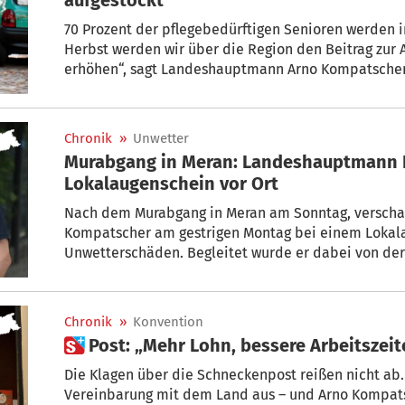
70 Prozent der pflegebedürftigen Senioren werden in Südtirol zu Hause gepflegt. „Im
Herbst werden wir über die Region den Beitrag zur Absicherung der Pflegezeiten massiv
erhöhen“, sagt Landeshauptmann Arno Kompatscher
Chronik
»
Unwetter
Murabgang in Meran: Landeshauptmann 
Lokalaugenschein vor Ort
Nach dem Murabgang in Meran am Sonntag, verscha
Kompatscher am gestrigen Montag bei einem Lokala
Unwetterschäden. Begleitet wurde er dabei von de
Katharina Zeller sowie der Bürgermeisterin von Hafl
Chronik
»
Konvention
 Post: „Mehr Lohn, bessere Arbeitszei
Die Klagen über die Schneckenpost reißen nicht ab.
Vereinbarung mit dem Land aus – und Arno Kompatscher startet m