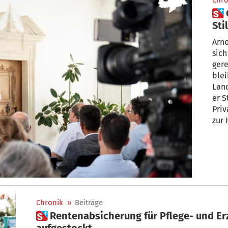
Chro
 Gegen Populismus und
Sti
zie
Arno
sich
gere
blei
Lan
er S
Priv
zur Halbzeit
Gegen
jung
volk
Chronik
»
Beiträge
 Rentenabsicherung für Pflege- und Erziehungszeiten wird
aufgestockt