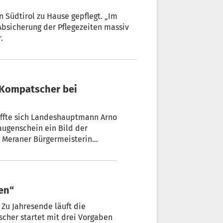
.
Kompatscher bei
ffte sich Landeshauptmann Arno
ugenschein ein Bild der
r Meraner Bürgermeisterin
ing, Sonja Anna Plank.
ten“
 Zu Jahresende läuft die
it drei Vorgaben