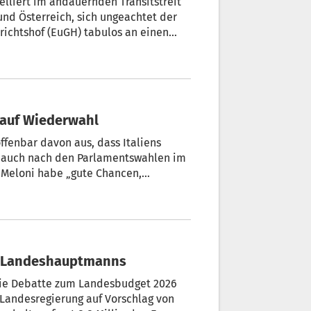
liert im andauernden Transitstreit
und Österreich, sich ungeachtet der
richtshof (EuGH) tabulos an einen
sitionen aufgeben“, aber: „Warum sagt
 Man kann ja dann immer noch 'Nein'
 auf Wiederwahl
fenbar davon aus, dass Italiens
ia) auch nach den Parlamentswahlen im
. Meloni habe „gute Chancen,
A-Interview.
es Landeshauptmanns
die Debatte zum Landesbudget 2026
 Landesregierung auf Vorschlag von