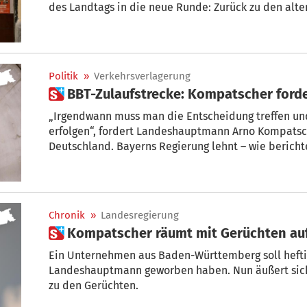
des Landtags in die neue Runde: Zurück zu den alten
bis 13 Uhr sowie Aufwertung von Löhnen und Zweisprachigkeit. Es ist zu erwarten,
dass die aktuellen sieben Millionen Euro de
Politik
»
Verkehrsverlagerung
„Irgendwann muss man die Entscheidung treffen und
erfolgen“, fordert Landeshauptmann Arno Kompatsc
Deutschland. Bayerns Regierung lehnt – wie bericht
festgelegte Trasse für die 50 Kilometer lange BBT-Zu
Eine weitere schlechte Nachricht für das BBT-Projek
Chronik
»
Landesregierung
 Kompatscher räumt mit Gerüchten auf
Ein Unternehmen aus Baden-Württemberg soll hefti
Landeshauptmann geworben haben. Nun äußert sich
zu den Gerüchten.