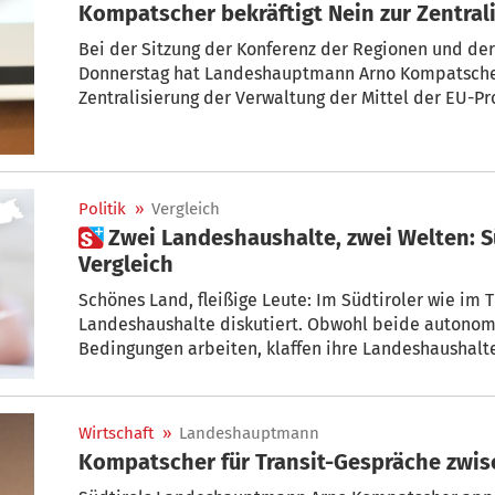
Kompatscher bekräftigt Nein zur Zentral
Bei der Sitzung der Konferenz der Regionen und d
Donnerstag hat Landeshauptmann Arno Kompatscher
Zentralisierung der Verwaltung der Mittel der EU-Pro
bekräftigt, wie sie von der Europäischen Kommission
nahm im Sitz der Konferenz in Rom auch der Vizep
und EU-Kommissar für Kohäsionspolitik, Raffaele Fitt
Politik
»
Vergleich
 Zwei Landeshaushalte, zwei Welten: Südtirol und Trentino im
Vergleich
Schönes Land, fleißige Leute: Im Südtiroler wie im 
Landeshaushalte diskutiert. Obwohl beide autonomen Provinzen unter nahezu denselben
Bedingungen arbeiten, klaffen ihre Landeshaushalt
haben Südtirol und Trentino miteinander vergliche
Unterschiede festgestellt.
Wirtschaft
»
Landeshauptmann
Kompatscher für Transit-Gespräche zwisc