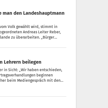
d, stimmt in
Abgeordneten Andreas Leiter Reber,
. „Bürger
 Es wäre ein Schritt zu mehr
Leiter Reber.
en Lehrern beilegen
t: „Wir haben entschieden,
Vertragsverhandlungen beginnen
beim Mediengespräch mit den