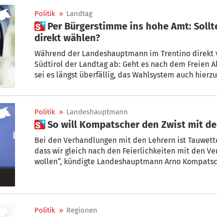
Politik
»
Landtag
 Per Bürgerstimme ins hohe Amt: Sollte man den Landeshauptmann
direkt wählen?
Während der Landeshauptmann im Trentino direkt vom Volk gewählt wir
Südtirol der Landtag ab: Geht es nach dem Freien 
sei es längst überfällig, das Wahlsystem auch hierzulande zu überarbeiten
sollten den Landeshauptmann direkt wählen dürfen.
Mitsprache und einer höheren Wahlbeteiligung“, so 
Politik
»
Landeshauptmann
 So will Kompatscher den Zwist mit d
Bei den Verhandlungen mit den Lehrern ist Tauwetter in Sich
dass wir gleich nach den Feierlichkeiten mit den 
wollen“, kündigte Landeshauptmann Arno Kompatscher 
Journalisten an.
Politik
»
Regionen