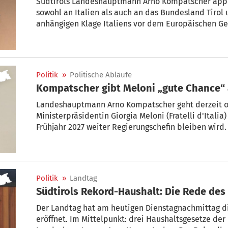
Südtirols Landeshauptmann Arno Kompatscher appel
sowohl an Italien als auch an das Bundesland Tirol 
anhängigen Klage Italiens vor dem Europäischen Ge
Tisch zu setzen. Man brauche „nichts an eigenen Po
man immer: 'Wir reden über unsere Position nicht'.
sagen“, meinte Kompatscher im APA-Interview.
Politik
»
Politische Abläufe
Kompatscher gibt Meloni „gute Chance“
Landeshauptmann Arno Kompatscher geht derzeit of
Ministerpräsidentin Giorgia Meloni (Fratelli d'Ital
Frühjahr 2027 weiter Regierungschefin bleiben wird
wiedergewählt zu werden“, sagte Kompatscher im AP
Politik
»
Landtag
Südtirols Rekord-Haushalt: Die Rede d
Der Landtag hat am heutigen Dienstagnachmittag 
eröffnet. Im Mittelpunkt: drei Haushaltsgesetze der