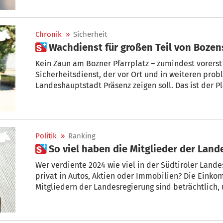
Chronik
»
Sicherheit
 Wachdienst für großen Teil von Boze
Kein Zaun am Bozner Pfarrplatz – zumindest vorerst 
Sicherheitsdienst, der vor Ort und in weiteren pro
Landeshauptstadt Präsenz zeigen soll. Das ist der
Kompatscher dem Pfarrgemeinderat und der Stadtg
hat.
Politik
»
Ranking
 So viel haben die Mitglieder der Lan
Wer verdiente 2024 wie viel in der Südtiroler Lande
privat in Autos, Aktien oder Immobilien? Die Eink
Mitgliedern der Landesregierung sind beträchtlich, 
Überraschungen bereit. Während manche Einkommen
andere ihre Position im Vergleich zum Vorjahr deutl