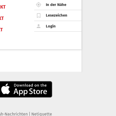
In der Nähe
KT
Lesezeichen
KT
Login
KT
|
sh-Nachrichten
Netiquette