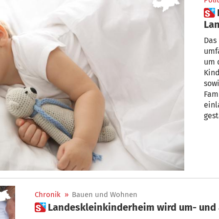
Polit
 Bozen:
Lan
Vo
Das 
umfa
um 
Kind
sowi
Fami
einl
gest
ist 
Chronik
»
Bauen und Wohnen
 Landeskleinkinderheim wird um- und