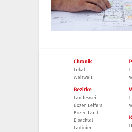
Chronik
P
Lokal
L
Weltweit
W
Bezirke
W
Landesweit
L
Bozen Leifers
W
Bozen Land
K
Eisacktal
Ü
Ladinien