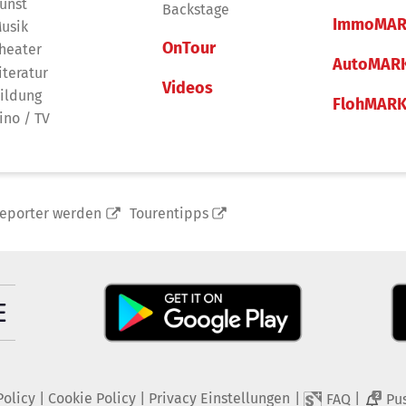
unst
Backstage
ImmoMAR
usik
OnTour
heater
AutoMAR
iteratur
Videos
ildung
FlohMAR
ino / TV
reporter werden
Tourentipps
Policy
|
Cookie Policy
|
Privacy Einstellungen
|
|
FAQ
Pu
2