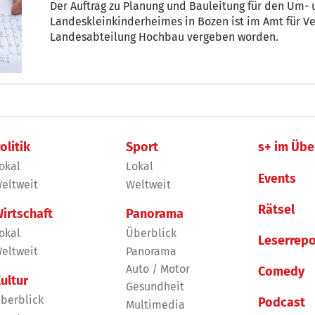
Der Auftrag zu Planung und Bauleitung für den Um-
Landeskleinkinderheimes in Bozen ist im Amt für V
Landesabteilung Hochbau vergeben worden.
olitik
Sport
s+ im Übe
okal
Lokal
Events
eltweit
Weltweit
Rätsel
irtschaft
Panorama
okal
Überblick
Leserrepo
eltweit
Panorama
Auto / Motor
Comedy
ultur
Gesundheit
berblick
Podcast
Multimedia