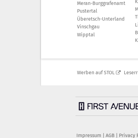
K
Meran-Burggrafenamt
M
Pustertal
T
Überetsch-Unterland
L
Vinschgau
B
Wipptal
K
Werben auf STOL
Leser
Impressum
|
AGB
|
Privacy 