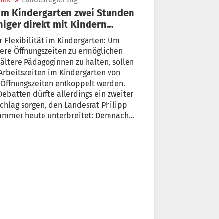
nik
»
Landesregierung
iger direkt mit Kindern
eiten
 Flexibilität im Kindergarten: Um
ere Öffnungszeiten zu ermöglichen
ältere Pädagoginnen zu halten, sollen
itszeiten im Kindergarten von
 Öffnungszeiten entkoppelt werden.
Debatten dürfte allerdings ein zweiter
, den Landesrat Philipp
 heute unterbreitet: Demnach
 das Kindergartenpersonal statt
eit 33 nur mehr 31 Stunden direkt mit
Kindern arbeiten – und das bedeutet
r Personal.