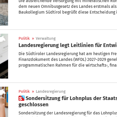
Die ausreichende Versorgung mit mineralischen Roh
dem neuen Omnibusgesetz des Landes erstmals als ö
Baukollegium Südtirol begrüßt diese Entscheidung 
Politik
»
Verwaltung
Landesregierung legt Leitlinien 
Die Südtiroler Landesregierung hat am heutigen Fre
Finanzdokument des Landes (WFDL) 2027–2029 gene
programmatischen Rahmen für die wirtschafts-, fina
Ausrichtung des Landes in den kommenden drei Jah
Politik
»
Landesregierung
 Sondersitzung für Lohnplus der Staatslehrer: Teilvertrag
geschlossen
Sondersitzung der Landesregierung für das Lohnplus