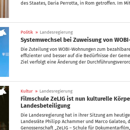
des Staates, Daria Perrotta, in Rom getroffen. Im M
ein Abkommen zwischen dem Land Südtirol und dem
den Neubau von Carabinieri-Kasernen in Südtirol.
Politik
»
Landesregierung
Systemwechsel bei Zuweisung von WOBI
Die Zuteilung von WOBI-Wohnungen zum bezahlbaren 
effizienter und besser auf die Bedürfnisse der Ge
Ziel verfolgt eine Änderung der Durchführungsvero
öffentlichen und sozialen Wohnbau, die Wohn-Landesr
Landesregierung eingebracht hat.
Kultur
»
Landesregierung
Filmschule ZeLIG ist nun kulturelle Körp
Landesbeteiligung
Die Landesregierung hat in ihrer Sitzung am heutige
Landesräte Philipp Achammer und Marco Galateo, d
Genossenschaft „ZeLIG – Schule für Dokumentarfil