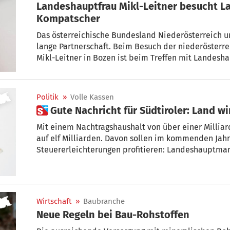
Landeshauptfrau Mikl-Leitner besucht
Kompatscher
Das österreichische Bundesland Niederösterreich u
lange Partnerschaft. Beim Besuch der niederösterr
Mikl-Leitner in Bozen ist beim Treffen mit Lande
Landhaus 1 einmal mehr die Bedeutung starker Regi
worden.
Politik
»
Volle Kassen
 Gute Nachricht für Südtiroler: Land 
Mit einem Nachtragshaushalt von über einer Milliarde Euro klettert das Landesbudget
auf elf Milliarden. Davon sollen im kommenden Jahr die Südtiroler mi
Steuererleichterungen profitieren: Landeshauptmann Arno Kompatscher kündigte im
Gesetzgebungsausschuss Entlastungen für niedrige und mittlere Einkommen beim
regionalen IRPEF-Zuschlag an. Zudem werden für all
die Seniorenunterstützung ausgebaut.
Wirtschaft
»
Baubranche
Neue Regeln bei Bau-Rohstoffen