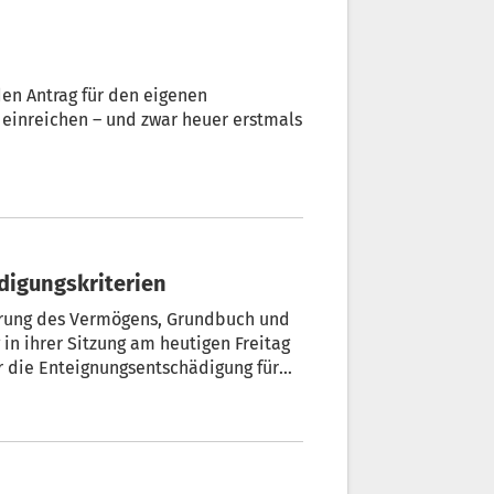
den Antrag für den eigenen
einreichen – und zwar heuer erstmals
digungskriterien
ierung des Vermögens, Grundbuch und
 in ihrer Sitzung am heutigen Freitag
ür die Enteignungsentschädigung für
ng von Bauwerken und Dienstleistungen
erden die Neuerungen umgesetzt, die
e Enteignungen eingeführt wurden.