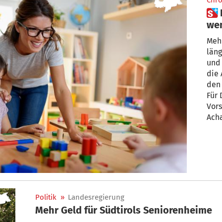
Chro
 Im Kindergarten zwei Stunden
wen
arb
Mehr
läng
und 
die Arbe
den
Für 
Vorschlag sorgen
Achammer
soll
derz
den 
meh
Politik
»
Landesregierung
Mehr Geld für Südtirols Seniorenheime