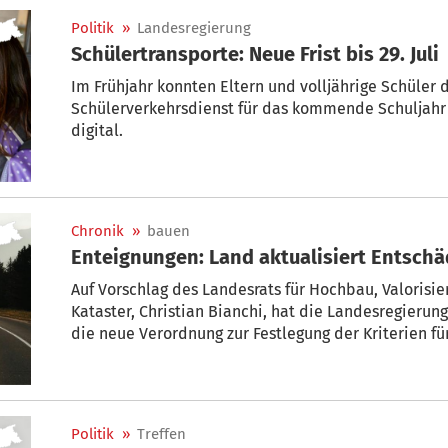
Politik
»
Landesregierung
Schülertransporte: Neue Frist bis 29. Juli
Im Frühjahr konnten Eltern und volljährige Schüler 
Schülerverkehrsdienst für das kommende Schuljahr 
digital.
Chronik
»
bauen
Enteignungen: Land aktualisiert Entschä
Auf Vorschlag des Landesrats für Hochbau, Valoris
Kataster, Christian Bianchi, hat die Landesregierung
die neue Verordnung zur Festlegung der Kriterien f
Grundstücke beschlossen, die für die Verwirklichu
von allgemeinem Interesse bestimmt sind. Damit w
2025 durch Änderungen des Landesgesetzes über di
Politik
»
Treffen