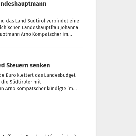
 Landeshauptmann
nd das Land Südtirol verbindet eine
eichischen Landeshauptfrau Johanna
shauptmann Arno Kompatscher im
onen in Europa unterstrichen
wird Steuern senken
t
e die Kinderfreibeträge erhöht und