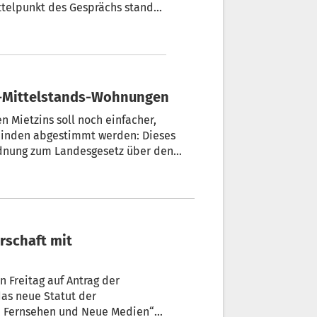
ittelpunkt des Gesprächs stand
 Staat über die Sanierung und
-Mittelstands-Wohnungen
Mietzins soll noch einfacher,
meinden abgestimmt werden: Dieses
rdnung zum Landesgesetz über den
ätin Ulli Mair am 17. Juli in der
erschaft mit
n Freitag auf Antrag der
as neue Statut der
m, Fernsehen und Neue Medien“