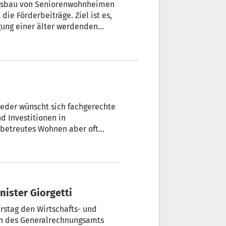
usbau von Seniorenwohnheimen
die Förderbeiträge. Ziel ist es,
rgung einer älter werdenden
scht sich fachgerechte
 betreutes Wohnen aber oft
osmarie Pamer greift die
rhöht sie massiv.
ister Giorgetti
tag den Wirtschafts- und
rin des Generalrechnungsamts