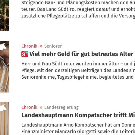
Steigende Bau- und Planungskosten machen den A
teurer. Das Land Südtirol reagiert darauf und erhöht 
zusätzliche Pflegeplätze zu schaffen und die Verso
Bevölkerung langfristig zu sichern.
Chronik
»
Senioren
 Viel mehr Geld für gut betreutes Alter
Herr und Frau Südtiroler werden immer älter – und jeder wün
Pflege. Mit den derzeitigen Beiträgen des Landes sind Investitionen in
Seniorenheime, Tagespflegeheime, begleitetes und
nicht mehr stemmbar. Auf Antrag von Landesrätin R
Landesregierung heute tief in den Geldbeutel und e
Chronik
»
Landesregierung
Landeshauptmann Kompatscher trifft Min
Landeshauptmann Arno Kompatscher hat am Donners
Finanzminister Giancarlo Giorgetti sowie die Leite