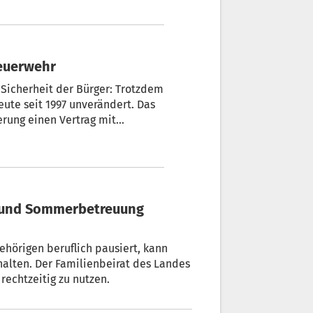
 Verwaltungsrat ernannt.
rufsfeuerwehr
 Sicherheit der Bürger: Trotzdem
e seit 1997 unverändert. Das
erung einen Vertrag mit
uf gestiegene Anforderungen,
 zu machen“,
e und Sommerbetreuung
hörigen beruflich pausiert, kann
halten. Der Familienbeirat des Landes
rechtzeitig zu nutzen.