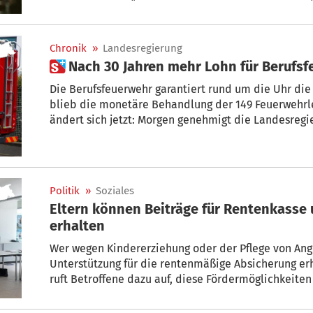
genehmigt und ihre Vertreterinnen und Vertreter im
Chronik
»
Landesregierung
 Nach 30 Jahren mehr Lohn für Be
Die Berufsfeuerwehr garantiert rund um die Uhr die
blieb die monetäre Behandlung der 149 Feuerwehrleut
ändert sich jetzt: Morgen genehmigt die Landesregi
deutlichen Lohnerhöhungen. „Damit reagieren wir a
enorm viele Überstunden und die Notwendigkeit, den Beruf attraktiver
so Landesrätin Magdalena Amhof.
Politik
»
Soziales
Eltern können Beiträge für Rentenkass
erhalten
Wer wegen Kindererziehung oder der Pflege von Ange
Unterstützung für die rentenmäßige Absicherung er
ruft Betroffene dazu auf, diese Fördermöglichkeiten 