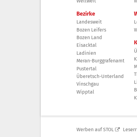
Weltweit
W
Bezirke
W
Landesweit
L
Bozen Leifers
W
Bozen Land
K
Eisacktal
Ü
Ladinien
K
Meran-Burggrafenamt
M
Pustertal
T
Überetsch-Unterland
L
Vinschgau
B
Wipptal
K
Werben auf STOL
Leser