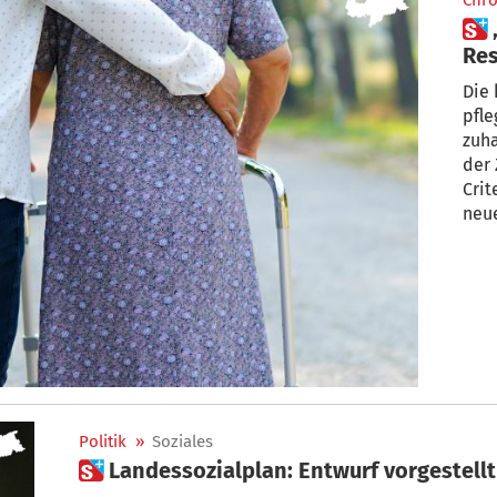
Chro
 „Badante wird zu knapper
Res
Die 
pfl
zuha
der 
Crit
neu
Politik
»
Soziales
 Landessozialplan: Entwurf vorgestellt