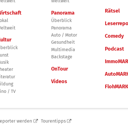
eltweit
Weltweit
Rätsel
irtschaft
Panorama
okal
Überblick
Leserrepo
eltweit
Panorama
Auto / Motor
Comedy
ultur
Gesundheit
berblick
Podcast
Multimedia
unst
Backstage
ImmoMAR
usik
OnTour
heater
AutoMAR
iteratur
Videos
ildung
FlohMAR
ino / TV
reporter werden
Tourentipps