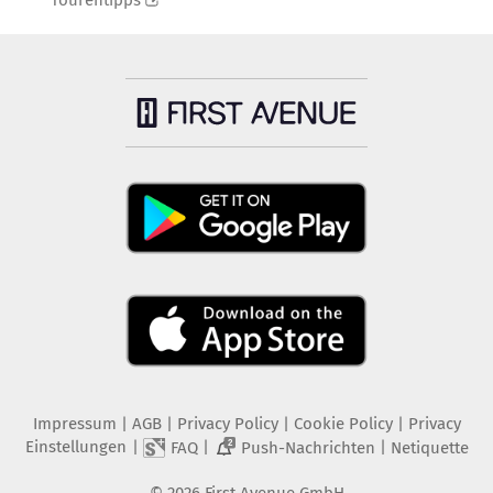
Tourentipps
Impressum
|
AGB
|
Privacy Policy
|
Cookie Policy
|
Privacy
Einstellungen
|
|
|
FAQ
Push-Nachrichten
Netiquette
2
©
2026
First Avenue GmbH