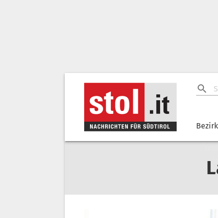
Bezir
L