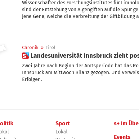
Wissenschafter des Forschungsinstitutes für Limno
sind der Entstehung von Algengiften auf die Spur ge
jene Gene, welche die Verbreitung der Giftbildung 
am Donnerstag.
Chronik
»
Tirol
 Landesuniversität Innsbruck zieht pos
Zwei Jahre nach Beginn der Amtsperiode hat das R
Innsbruck am Mittwoch Bilanz gezogen. Und verweist
Erfolgen.
olitik
Sport
s+ im Übe
okal
Lokal
Events