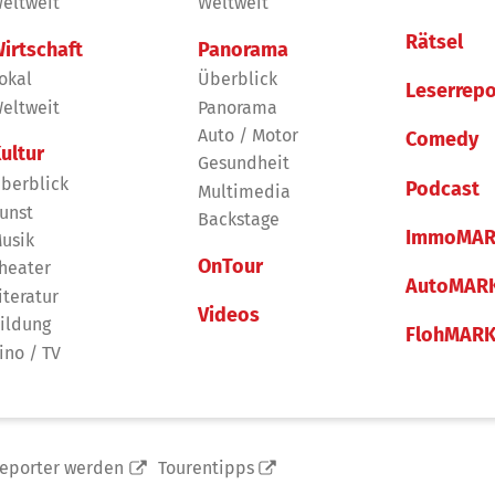
eltweit
Weltweit
Rätsel
irtschaft
Panorama
okal
Überblick
Leserrepo
eltweit
Panorama
Auto / Motor
Comedy
ultur
Gesundheit
berblick
Podcast
Multimedia
unst
Backstage
ImmoMAR
usik
OnTour
heater
AutoMAR
iteratur
Videos
ildung
FlohMAR
ino / TV
reporter werden
Tourentipps