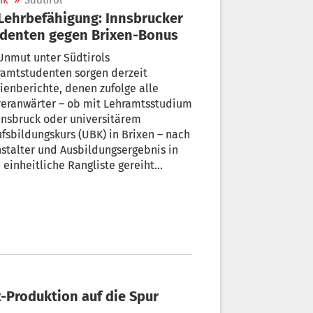
ik
»
Südtirol
denten gegen Brixen-Bonus
Unmut unter Südtirols
ramtstudenten sorgen derzeit
enberichte, denen zufolge alle
reranwärter – ob mit Lehramtsstudium
nnsbruck oder universitärem
fsbildungskurs (UBK) in Brixen – nach
stalter und Ausbildungsergebnis in
 einheitliche Rangliste gereiht
en sollen.
t-Produktion auf die Spur