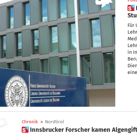
Polit
 Lehrbefähigung: Innsbrucker
Stu
Für 
Leh
Medi
Leh
in I
Beru
Dien
eine
werd
Chronik
»
Nordtirol
 Innsbrucker Forscher kamen Algengif