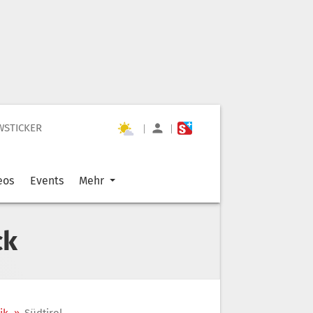
WSTICKER
|
|
eos
Events
Mehr
ck