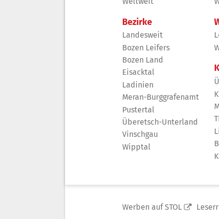
Weltweit
W
Bezirke
W
Landesweit
L
Bozen Leifers
W
Bozen Land
K
Eisacktal
Ü
Ladinien
K
Meran-Burggrafenamt
M
Pustertal
T
Überetsch-Unterland
L
Vinschgau
B
Wipptal
K
Werben auf STOL
Leser