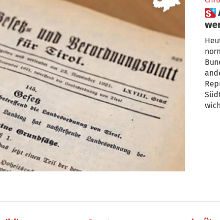
Chro
 Als Tirol eine eigene Republik
wer
Heut
norm
Bunde
and
Repu
Südt
wich