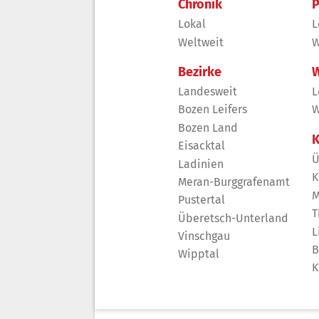
Chronik
P
Lokal
L
Weltweit
W
Bezirke
W
Landesweit
L
Bozen Leifers
W
Bozen Land
K
Eisacktal
Ü
Ladinien
K
Meran-Burggrafenamt
M
Pustertal
T
Überetsch-Unterland
L
Vinschgau
B
Wipptal
K