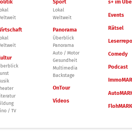
olitik
Sport
s+ im Übe
okal
Lokal
Events
eltweit
Weltweit
Rätsel
irtschaft
Panorama
okal
Überblick
Leserrepo
eltweit
Panorama
Auto / Motor
Comedy
ultur
Gesundheit
berblick
Podcast
Multimedia
unst
Backstage
ImmoMAR
usik
OnTour
heater
AutoMAR
iteratur
Videos
ildung
FlohMAR
ino / TV