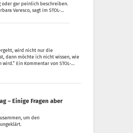
g oder gar peinlich beschreiben.
arbara Varesco, sagt im STOL-
vergangenen Monaten selbst
öllig unnütz vor den Kopf
rgeht, wird nicht nur die
st, dann möchte ich nicht wissen, wie
n wird.“ Ein Kommentar von STOL-
g zusammen, um den
ungeklärt.