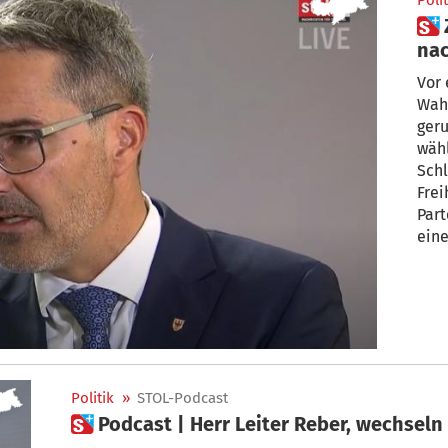
Polit
 Zum Nachschauen: Ein Jahr
nac
Zah
Vor 
Wahl
geru
wähl
Schl
Frei
Par
eine
Rück
Politik
»
STOL-Podcast
 Podcast | Herr Leiter Reber, wechseln