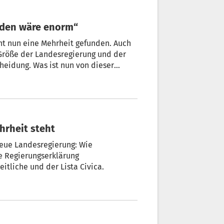
haden wäre enorm“
t nun eine Mehrheit gefunden. Auch
 Größe der Landesregierung und der
heidung. Was ist nun von dieser
schlimmsten Fall sogar doch noch zu
 Varesco
sverhandlungen gebeten.
hrheit steht
eue Landesregierung: Wie
e Regierungserklärung
heitliche und der Lista Civica.