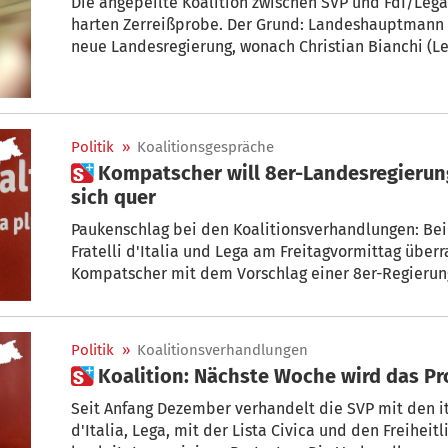
Die angepeilte Koalition zwischen SVP und FdI/Lega 
harten Zerreißprobe. Der Grund: Landeshauptmann Arno Kompatschers Vorschläge für die
neue Landesregierung, wonach Christian Bianchi (Lega) draußen bleiben würde. Aber
auch innerhalb der SVP herrscht alles andere als E
neuen Regierung.
Politik
»
Koalitionsgespräche
 Kompatscher will 8er-Landesregierung – Lega und Fratelli stellen
sich quer
Paukenschlag bei den Koalitionsverhandlungen: Bei
Fratelli d'Italia und Lega am Freitagvormittag üb
Kompatscher mit dem Vorschlag einer 8er-Regierung 
11-köpfigen Landesregierung. Doch sowohl Lega als au
und beharren auf ihren Forderungen.
Politik
»
Koalitionsverhandlungen
 Koalition: Nächste Woche wird das P
Seit Anfang Dezember verhandelt die SVP mit den it
d'Italia, Lega, mit der Lista Civica und den Freihe