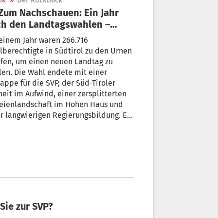
ik
»
Der Rückblick
h den Landtagswahlen –
len und Fakten
einem Jahr waren 266.716
berechtigte in Südtirol zu den Urnen
fen, um einen neuen Landtag zu
en. Die Wahl endete mit einer
appe für die SVP, der Süd-Tiroler
heit im Aufwind, einer zersplitterten
teienlandschaft im Hohen Haus und
r langwierigen Regierungsbildung. Ein
blick.
 Sie zur SVP?