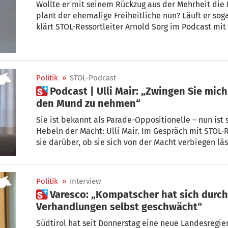
Wollte er mit seinem Rückzug aus der Mehrheit die
plant der ehemalige Freiheitliche nun? Läuft er sog
klärt STOL-Ressortleiter Arnold Sorg im Podcast m
Leiter Reber.
Politik
»
STOL-Podcast
 Podcast | Ulli Mair: „Zwingen Sie mich nicht, diesen Namen in
den Mund zu nehmen“
Sie ist bekannt als Parade-Oppositionelle – nun ist 
Hebeln der Macht: Ulli Mair. Im Gespräch mit STOL-R
sie darüber, ob sie sich von der Macht verbiegen l
Freiheitlichen und darüber, ob diese Landesregieru
Politik
»
Interview
 Varesco: „Kompatscher hat sich durch ungeschickte
Verhandlungen selbst geschwächt“
Südtirol hat seit Donnerstag eine neue Landesregier