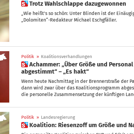
 Trotz Wahlschlappe dazugewonnen
„Wie heißt's so schön: Unter Blinden ist der Einäugige König.“ Ein Kommentar von
„Dolomiten“-Redakteur Michael Eschgfäller.
Politik
»
Koalitionsverhandlungen
 Achammer: „Über Größe und Personal wird heute nicht
abgestimmt“ – „Es hakt“
Wenn heute Nachmittag in der Brennerstraße der Pa
dann wird zwar über das Koalitionsprogramm abges
die personelle Zusammensetzung der künftigen Lan
Philipp Achammer am gestrigen Sonntagabend um 23
Politik
»
Landesregierung
 Koalition: Riesenzoff um Größe und 