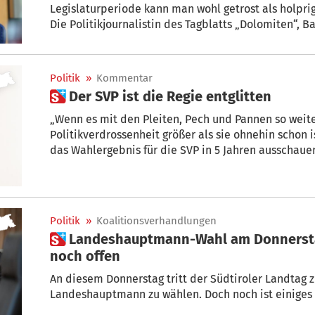
Legislaturperiode kann man wohl getrost als holpri
Die Politikjournalistin des Tagblatts „Dolomiten“, B
Interview, dass sich der Landeshauptmann in den 
geschwächt habe: „Er hat verschiedenen Personen v
gestoßen und damit die Mehrheit gefährdet.“
Politik
»
Kommentar
 Der SVP ist die Regie entglitten
„Wenn es mit den Pleiten, Pech und Pannen so weite
Politikverdrossenheit größer als sie ohnehin schon i
das Wahlergebnis für die SVP in 5 Jahren ausschaue
Ressortleiter Arnold Sorg.
Politik
»
Koalitionsverhandlungen
 Landeshauptmann-Wahl am Donnerstag – Einige Fragen aber
noch offen
An diesem Donnerstag tritt der Südtiroler Landta
Landeshauptmann zu wählen. Doch noch ist einiges 