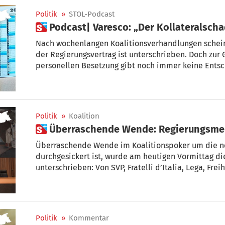
Politik
»
STOL-Podcast
 Podcast| Varesco: „Der Kollateralsc
Nach wochenlangen Koalitionsverhandlungen schein
der Regierungsvertrag ist unterschrieben. Doch zur
personellen Besetzung gibt noch immer keine Entsc
geplanten Regierung zu erwarten und könnte es im 
Neuwahlen kommen? STOL-Ressortleiter Arnold Sorg hat Politik-Expertin Barbara
um eine Einschätzung und Bewertung der Koalition
Politik
»
Koalition
 Überraschende Wende: Regierungsme
Überraschende Wende im Koalitionspoker um die n
durchgesickert ist, wurde am heutigen Vormittag di
unterschrieben: Von SVP, Fratelli d’Italia, Lega, Frei
Politik
»
Kommentar