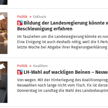
Politik
»
Exklusiv
 Bildung der Landesregierung könnte wundersame
Beschleunigung erfahren
Im Tauziehen um die Landesregierung könnte es nun
Eine Einigung ist auch deshalb nötig, weil die 5 Par
letzte Woche bei Abgabe ihrer Regierungserklärung
wie vielen Mitgliedern die Landesregierung besteht
Politik
»
Koalition
 LH-Wahl auf wackligen Beinen – Neu
Von wegen. Mit der Hinterlegung des Koalitionsprogrammes ist das Damo
Neuwahlen noch lange nicht vom Tisch. Fix ist der
Donnerstag im Landtag die Wahl des Landeshauptma
Zumal aber nach wie vor Größe und Namen unklar sind, ist – Stand heute – sogar noch die
Wahl Kompatschers nicht in Stein gemeißelt – sowoh
parteiintern.