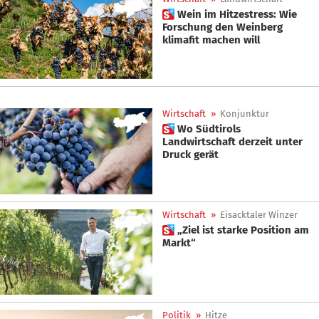
 Wein im Hitzestress: Wie
Forschung den Weinberg
klimafit machen will
Wirtschaft
»
Konjunktur
 Wo Südtirols
Landwirtschaft derzeit unter
Druck gerät
Wirtschaft
»
Eisacktaler Winzer
 „Ziel ist starke Position am
Markt“
Politik
»
Hitze