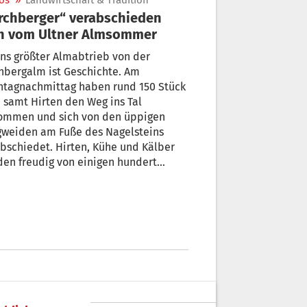
os
»
Landwirtschaft & Tradition
rchberger“ verabschieden
ch vom Ultner Almsommer
ns größter Almabtrieb von der
hbergalm ist Geschichte. Am
ntagnachmittag haben rund 150 Stück
 samt Hirten den Weg ins Tal
ommen und sich von den üppigen
gweiden am Fuße des Nagelsteins
bschiedet. Hirten, Kühe und Kälber
en freudig von einigen hundert
uchern in St. Gertraud empfangen und
iert.