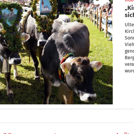
Vide
„Ki
si
Ulte
Kirc
Son
Vieh
gen
Ber
vera
wurd
Bes
gefe