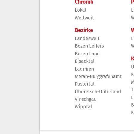
Chronik
P
Lokal
L
Weltweit
W
Bezirke
W
Landesweit
L
Bozen Leifers
W
Bozen Land
K
Eisacktal
Ü
Ladinien
K
Meran-Burggrafenamt
M
Pustertal
T
Überetsch-Unterland
L
Vinschgau
B
Wipptal
K