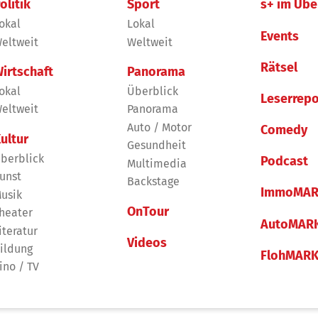
olitik
Sport
s+ im Übe
okal
Lokal
Events
eltweit
Weltweit
Rätsel
irtschaft
Panorama
okal
Überblick
Leserrepo
eltweit
Panorama
Auto / Motor
Comedy
ultur
Gesundheit
berblick
Podcast
Multimedia
unst
Backstage
ImmoMAR
usik
OnTour
heater
AutoMAR
iteratur
Videos
ildung
FlohMAR
ino / TV