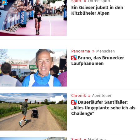
Sport
»
Extremsport
Ein Gsieser jubelt in den
Kitzbüheler Alpen
Panorama
»
Menschen
 Bruno, das Brunecker
Laufphänomen
Chronik
»
Abenteuer
 Dauerläufer Santifaller:
„Alles Ungeplante sehe ich als
Challenge“
Sport
»
Marathon