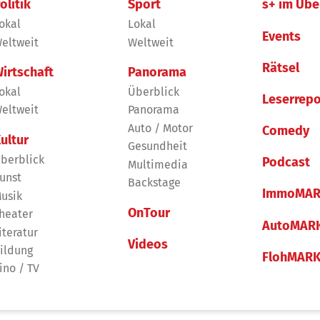
olitik
Sport
s+ im Übe
okal
Lokal
Events
eltweit
Weltweit
Rätsel
irtschaft
Panorama
okal
Überblick
Leserrepo
eltweit
Panorama
Auto / Motor
Comedy
ultur
Gesundheit
berblick
Podcast
Multimedia
unst
Backstage
ImmoMAR
usik
OnTour
heater
AutoMAR
iteratur
Videos
ildung
FlohMAR
ino / TV