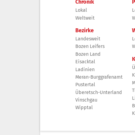
Chronik
P
Lokal
L
Weltweit
W
Bezirke
W
Landesweit
L
Bozen Leifers
W
Bozen Land
K
Eisacktal
Ü
Ladinien
K
Meran-Burggrafenamt
M
Pustertal
T
Überetsch-Unterland
L
Vinschgau
B
Wipptal
K