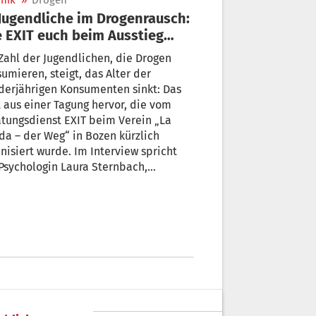
nik
»
Drogen
 EXIT euch beim Ausstieg
ft
Zahl der Jugendlichen, die Drogen
umieren, steigt, das Alter der
derjährigen Konsumenten sinkt: Das
 aus einer Tagung hervor, die vom
tungsdienst EXIT beim Verein „La
 der Weg“ in Bozen kürzlich
nisiert wurde. Im Interview spricht
Psychologin Laura Sternbach,
atorin bei EXIT, über die Arbeit
EXIT-Psychologen mit Jugendlichen
über ihre Erfahrungen.