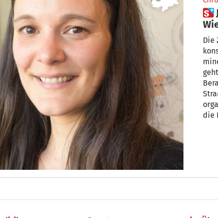
Chro
 Jugendliche im Drogenrausch:
Wie
hil
Die 
kons
min
geht
Bera
Strada –
orga
die 
Koordin
der 
und 