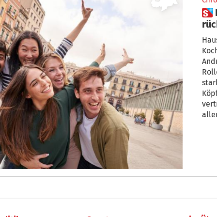
Chro
 Beunruhigend: Gen-Z hat
rüc
Haus
Koch
Andr
Roll
star
Köpf
vert
alle
rück
Roll
Mein
mitt