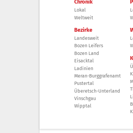
Chronik
P
Lokal
L
Weltweit
W
Bezirke
W
Landesweit
L
Bozen Leifers
W
Bozen Land
K
Eisacktal
Ü
Ladinien
K
Meran-Burggrafenamt
M
Pustertal
T
Überetsch-Unterland
L
Vinschgau
B
Wipptal
K