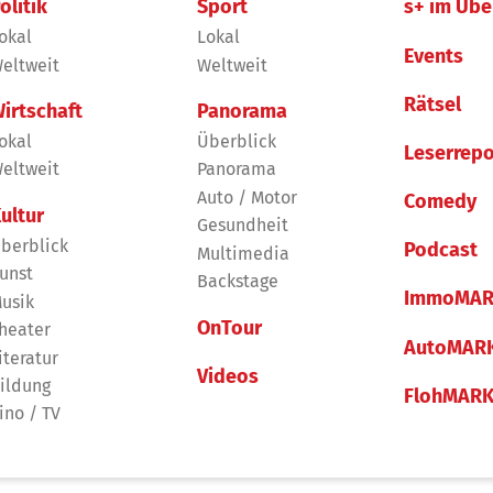
olitik
Sport
s+ im Übe
okal
Lokal
Events
eltweit
Weltweit
Rätsel
irtschaft
Panorama
okal
Überblick
Leserrepo
eltweit
Panorama
Auto / Motor
Comedy
ultur
Gesundheit
berblick
Podcast
Multimedia
unst
Backstage
ImmoMAR
usik
OnTour
heater
AutoMAR
iteratur
Videos
ildung
FlohMAR
ino / TV