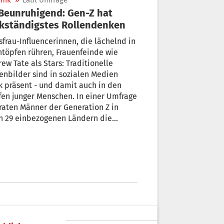
nik
»
Laut Umfrage
kständigstes Rollendenken
frau-Influencerinnen, die lächelnd in
töpfen rühren, Frauenfeinde wie
ew Tate als Stars: Traditionelle
enbilder sind in sozialen Medien
k präsent - und damit auch in den
en junger Menschen. In einer Umfrage
raten Männer der Generation Z in
n 29 einbezogenen Ländern die
ständigsten Auffassungen zur
enverteilung, wie das
ungsforschungsinstitut Ipsos
eilte.