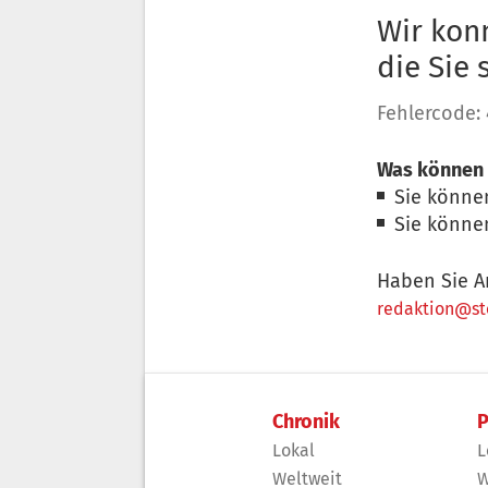
Wir konn
die Sie
Fehlercode:
Was können 
Sie könne
Sie könne
Haben Sie A
redaktion@sto
Chronik
P
Lokal
L
Weltweit
W