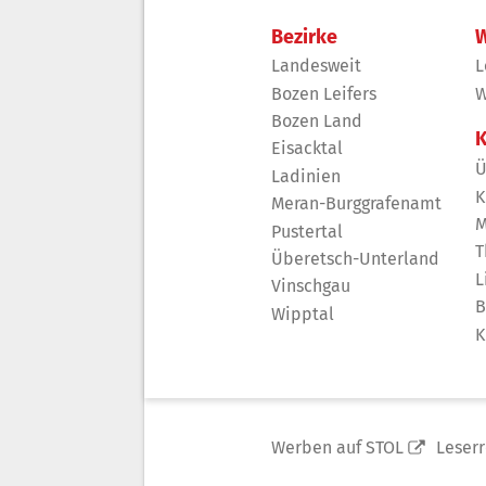
Bezirke
W
Landesweit
L
Bozen Leifers
W
Bozen Land
K
Eisacktal
Ü
Ladinien
K
Meran-Burggrafenamt
M
Pustertal
T
Überetsch-Unterland
L
Vinschgau
B
Wipptal
K
Werben auf STOL
Leser