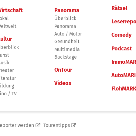
Rätsel
irtschaft
Panorama
okal
Überblick
Leserrepo
eltweit
Panorama
Auto / Motor
Comedy
ultur
Gesundheit
berblick
Podcast
Multimedia
unst
Backstage
ImmoMAR
usik
OnTour
heater
AutoMAR
iteratur
Videos
ildung
FlohMAR
ino / TV
reporter werden
Tourentipps