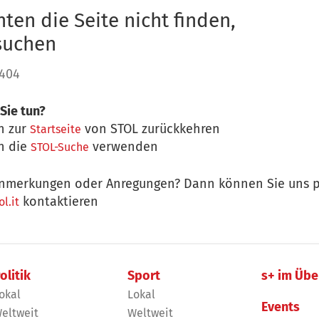
ten die Seite nicht finden,
 suchen
 404
Sie tun?
n zur
von STOL zurückkehren
Startseite
n die
verwenden
STOL-Suche
nmerkungen oder Anregungen? Dann können Sie uns p
kontaktieren
l.it
olitik
Sport
s+ im Übe
okal
Lokal
Events
eltweit
Weltweit