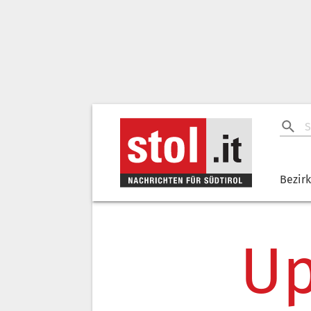
Bezir
Up