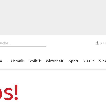
🕙 NE
ke
Chronik
Politik
Wirtschaft
Sport
Kultur
Vid
s!