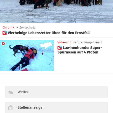
Chronik
»
Zivilschutz
 Vierbeinige Lebensretter üben für den Ernstfall
Videos
»
Bergrettungsdienst
 Lawinenhunde: Super-
Spürnasen auf 4 Pfoten
Wetter
Stellenanzeigen