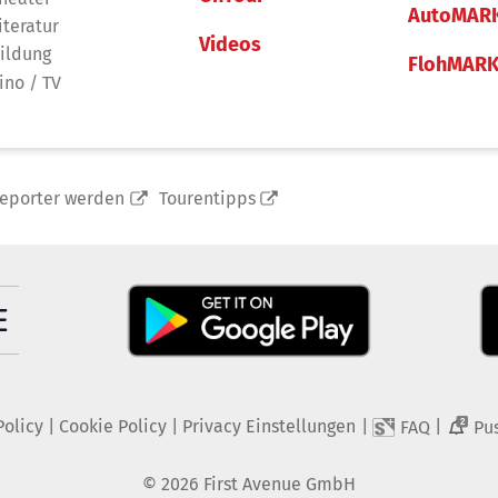
AutoMAR
iteratur
Videos
ildung
FlohMAR
ino / TV
reporter werden
Tourentipps
Policy
|
Cookie Policy
|
Privacy Einstellungen
|
|
FAQ
Pu
2
©
2026
First Avenue GmbH