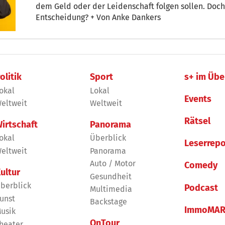
dem Geld oder der Leidenschaft folgen sollen. Doch wie trifft man eine solch
Entscheidung? + Von Anke Dankers
olitik
Sport
s+ im Übe
okal
Lokal
Events
eltweit
Weltweit
Rätsel
irtschaft
Panorama
okal
Überblick
Leserrepo
eltweit
Panorama
Auto / Motor
Comedy
ultur
Gesundheit
berblick
Podcast
Multimedia
unst
Backstage
ImmoMAR
usik
OnTour
heater