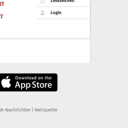
Lesezeichen
KT
Login
KT
|
sh-Nachrichten
Netiquette