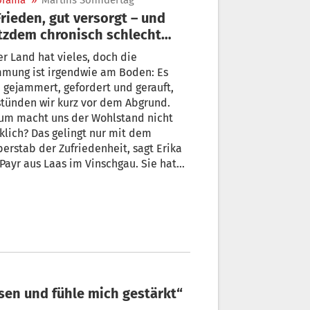
orama
»
Martins Sonndertag
Frieden, gut versorgt – und
tzdem chronisch schlecht
aunt: Was uns fehlt
r Land hat vieles, doch die
mmung ist irgendwie am Boden: Es
mmert, gefordert und gerauft,
stünden wir kurz vor dem Abgrund.
um macht uns der Wohlstand nicht
klich? Das gelingt nur mit dem
erstab der Zufriedenheit, sagt Erika
Payr aus Laas im Vinschgau. Sie hat
r ein Buch über „Die Kunst zufrieden
ein“ geschrieben. Im Podcast-Studio
hlt sie, warum ihr dieses Thema so
erzen liegt, und welche Rolle
hle und Glaube dabei spielen.
it gewachsen und fühle mich gestärkt“