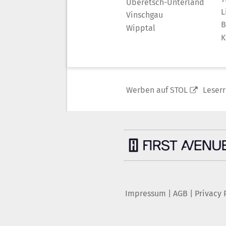
Überetsch-Unterland
L
Vinschgau
B
Wipptal
K
Werben auf STOL
Leser
Impressum
|
AGB
|
Privacy 