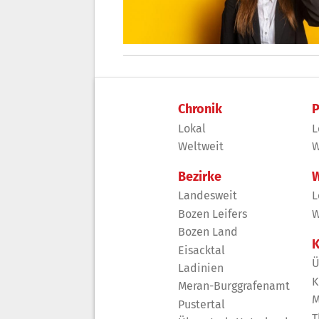
Chronik
P
Lokal
L
Weltweit
W
Bezirke
W
Landesweit
L
Bozen Leifers
W
Bozen Land
K
Eisacktal
Ü
Ladinien
K
Meran-Burggrafenamt
M
Pustertal
T