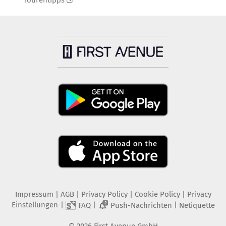
Tourentipps
Impressum
|
AGB
|
Privacy Policy
|
Cookie Policy
|
Privacy
Einstellungen
|
|
|
FAQ
Push-Nachrichten
Netiquette
2
©
2026
First Avenue GmbH