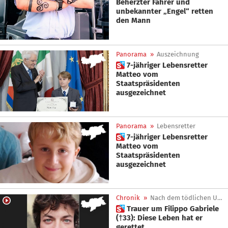
Beherzter Fahrer und
unbekannter „Engel“ retten
den Mann
Panorama
»
Auszeichnung
 7-jähriger Lebensretter
Matteo vom
Staatspräsidenten
ausgezeichnet
Panorama
»
Lebensretter
 7-jähriger Lebensretter
Matteo vom
Staatspräsidenten
ausgezeichnet
Chronik
»
Nach dem tödlichen Unfall
 Trauer um Filippo Gabriele
(†33): Diese Leben hat er
gerettet