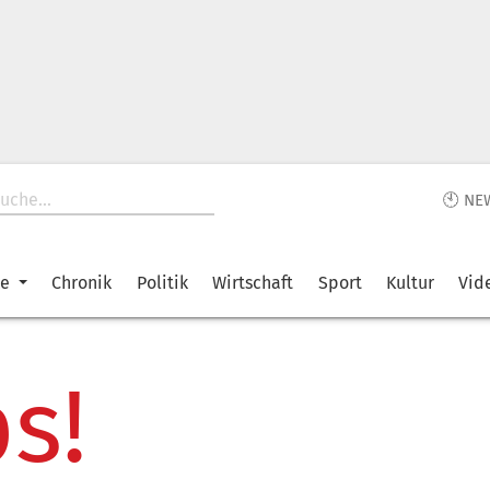
🕙 NE
ke
Chronik
Politik
Wirtschaft
Sport
Kultur
Vid
s!