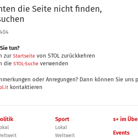
ten die Seite nicht finden,
 suchen
 404
Sie tun?
n zur
von STOL zurückkehren
Startseite
n die
verwenden
STOL-Suche
nmerkungen oder Anregungen? Dann können Sie uns p
kontaktieren
l.it
olitik
Sport
s+ im Übe
okal
Lokal
Events
eltweit
Weltweit