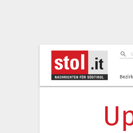
Bezir
Up