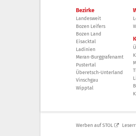
Bezirke
W
Landesweit
L
Bozen Leifers
W
Bozen Land
K
Eisacktal
Ü
Ladinien
K
Meran-Burggrafenamt
M
Pustertal
T
Überetsch-Unterland
L
Vinschgau
B
Wipptal
K
Werben auf STOL
Leser