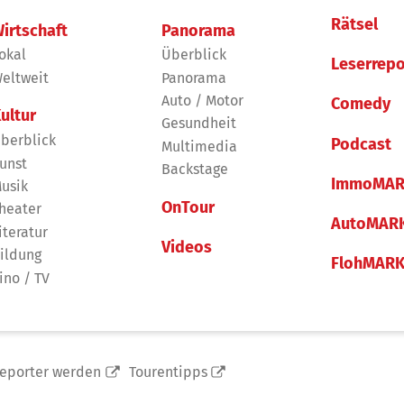
Rätsel
irtschaft
Panorama
okal
Überblick
Leserrepo
eltweit
Panorama
Auto / Motor
Comedy
ultur
Gesundheit
berblick
Podcast
Multimedia
unst
Backstage
ImmoMAR
usik
OnTour
heater
AutoMAR
iteratur
Videos
ildung
FlohMAR
ino / TV
reporter werden
Tourentipps