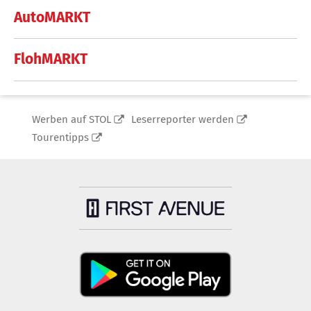
AutoMARKT
FlohMARKT
Werben auf STOL
Leserreporter werden
Tourentipps