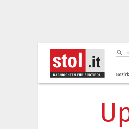
Bezir
Up