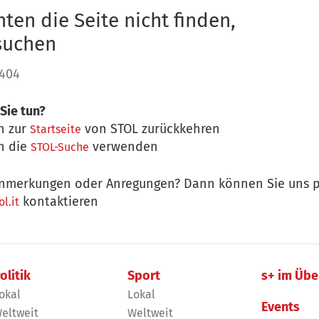
ten die Seite nicht finden,
 suchen
 404
Sie tun?
n zur
von STOL zurückkehren
Startseite
n die
verwenden
STOL-Suche
nmerkungen oder Anregungen? Dann können Sie uns p
kontaktieren
l.it
olitik
Sport
s+ im Übe
okal
Lokal
Events
eltweit
Weltweit