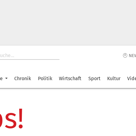
🕙 NE
ke
Chronik
Politik
Wirtschaft
Sport
Kultur
Vid
s!