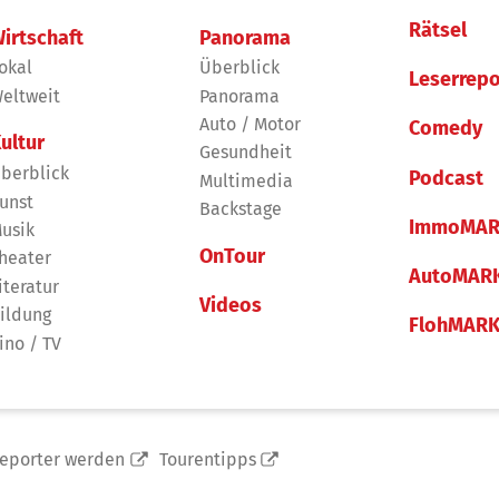
Rätsel
irtschaft
Panorama
okal
Überblick
Leserrepo
eltweit
Panorama
Auto / Motor
Comedy
ultur
Gesundheit
berblick
Podcast
Multimedia
unst
Backstage
ImmoMAR
usik
OnTour
heater
AutoMAR
iteratur
Videos
ildung
FlohMAR
ino / TV
reporter werden
Tourentipps