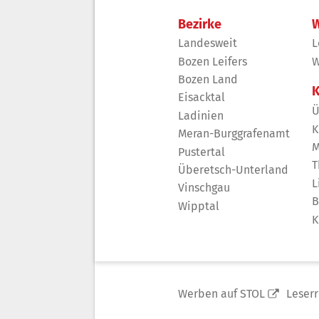
Bezirke
W
Landesweit
L
Bozen Leifers
W
Bozen Land
K
Eisacktal
Ü
Ladinien
K
Meran-Burggrafenamt
M
Pustertal
T
Überetsch-Unterland
L
Vinschgau
B
Wipptal
K
Werben auf STOL
Leser