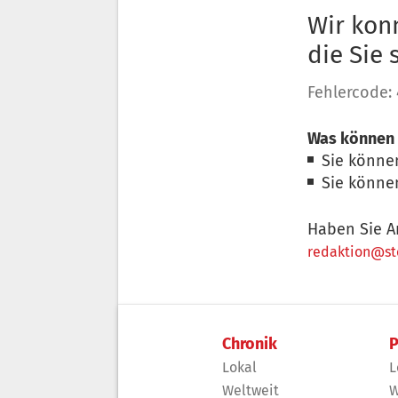
Wir konn
die Sie
Fehlercode:
Was können 
Sie könne
Sie könne
Haben Sie A
redaktion@sto
Chronik
P
Lokal
L
Weltweit
W