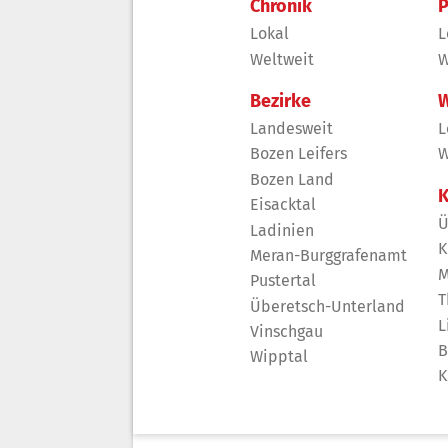
Chronik
P
Lokal
L
Weltweit
W
Bezirke
W
Landesweit
L
Bozen Leifers
W
Bozen Land
K
Eisacktal
Ü
Ladinien
K
Meran-Burggrafenamt
M
Pustertal
T
Überetsch-Unterland
L
Vinschgau
B
Wipptal
K