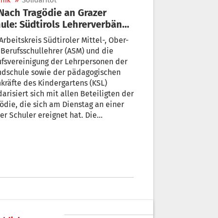
nik
»
Solidaritöt
ule: Südtirols Lehrerverbände
en zu Gedenkminute auf
Arbeitskreis Südtiroler Mittel-, Ober-
Berufsschullehrer (ASM) und die
fsvereinigung der Lehrpersonen der
ndschule sowie der pädagogischen
kräfte des Kindergartens (KSL)
darisiert sich mit allen Beteiligten der
ödie, die sich am Dienstag an einer
er Schuler ereignet hat. Die
rerverbände laden dazu ein, am
hlussgottesdiensten oder bei der
hlussfeiern am Freitag eine
nkminute abzuhalten oder in Stille
e Kerze anzuzünden.