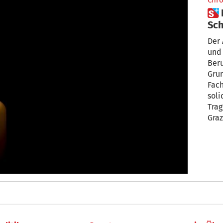
Chro
 Nach Tragödie an Grazer
Sch
ruf
Der 
und 
Beru
Gru
Fach
soli
Trag
Graz
Leh
Absc
Absc
Gede
ein