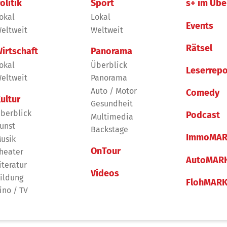
olitik
Sport
s+ im Übe
okal
Lokal
Events
eltweit
Weltweit
Rätsel
irtschaft
Panorama
okal
Überblick
Leserrepo
eltweit
Panorama
Auto / Motor
Comedy
ultur
Gesundheit
berblick
Podcast
Multimedia
unst
Backstage
ImmoMAR
usik
OnTour
heater
AutoMAR
iteratur
Videos
ildung
FlohMAR
ino / TV