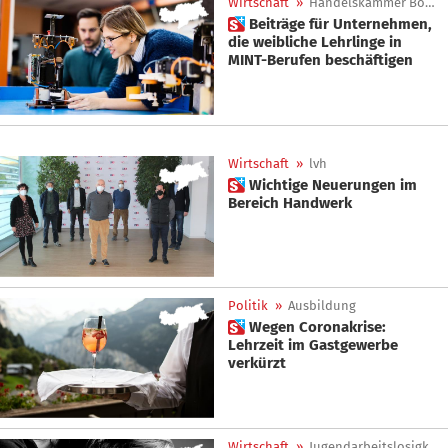
Wirtschaft
»
Handelskammer Bozen
 Beiträge für Unternehmen,
die weibliche Lehrlinge in
MINT-Berufen beschäftigen
Wirtschaft
»
lvh
 Wichtige Neuerungen im
Bereich Handwerk
Politik
»
Ausbildung
 Wegen Coronakrise:
Lehrzeit im Gastgewerbe
verkürzt
Wirtschaft
»
Jugendarbeitslosigkeit