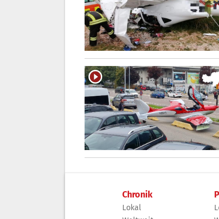
Chronik
P
Lokal
L