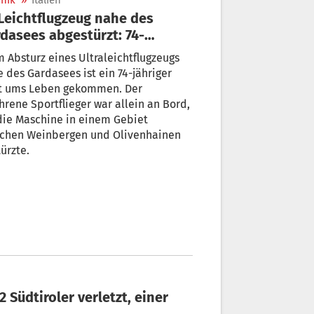
nik
»
Italien
dasees abgestürzt: 74-
riger Pilot tot
 Absturz eines Ultraleichtflugzeugs
 des Gardasees ist ein 74-jähriger
ot ums Leben gekommen. Der
hrene Sportflieger war allein an Bord,
die Maschine in einem Gebiet
schen Weinbergen und Olivenhainen
ürzte.