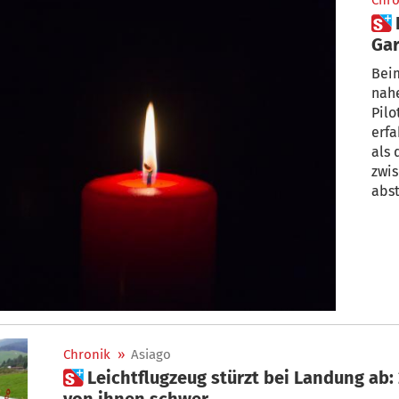
Chro
 Leichtflugzeug nahe des
Gar
jäh
Beim
nahe
Pil
erfa
als 
zwi
abst
Chronik
»
Asiago
 Leichtflugzeug stürzt bei Landung ab: 2 Südtiroler verletzt, einer
von ihnen schwer