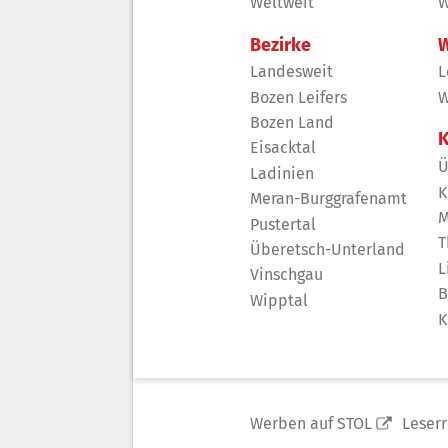
Weltweit
W
Bezirke
W
Landesweit
L
Bozen Leifers
W
Bozen Land
K
Eisacktal
Ü
Ladinien
K
Meran-Burggrafenamt
M
Pustertal
T
Überetsch-Unterland
L
Vinschgau
B
Wipptal
K
Werben auf STOL
Leser