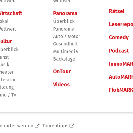
eltweit
Weltweit
Rätsel
irtschaft
Panorama
okal
Überblick
Leserrepo
eltweit
Panorama
Auto / Motor
Comedy
ultur
Gesundheit
berblick
Podcast
Multimedia
unst
Backstage
ImmoMAR
usik
OnTour
heater
AutoMAR
iteratur
Videos
ildung
FlohMAR
ino / TV
reporter werden
Tourentipps