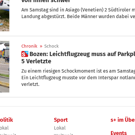
Am Samstag sind in Asiago (Venetien) 2 Südtiroler mit ihrem Ultraleichtflugzeug bei der
Landung abgestürzt. Beide Männer wurden dabei verl
Chronik
»
Schock
 Bozen: Leichtflugzeug muss auf Parkplatz vor Interspar notlanden –
5 Verletzte
Zu einem riesigen Schockmoment ist es am Samsta
Ein Leichtflugzeug musste vor dem Interspar notla
verletzt.
olitik
Sport
s+ im Übe
okal
Lokal
Events