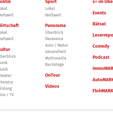
olitik
Sport
s+ im Übe
okal
Lokal
Events
eltweit
Weltweit
Rätsel
irtschaft
Panorama
okal
Überblick
Leserrepo
eltweit
Panorama
Auto / Motor
Comedy
ultur
Gesundheit
berblick
Podcast
Multimedia
unst
Backstage
ImmoMAR
usik
OnTour
heater
AutoMAR
iteratur
Videos
ildung
FlohMAR
ino / TV