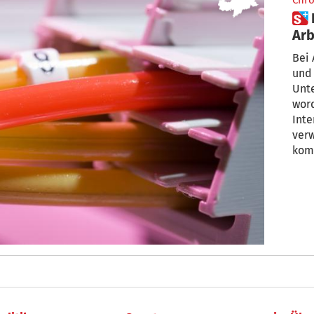
Chro
 Infranet-Leitung beschädigt:
Arb
Bei 
und 
Unt
word
Inte
verw
kom