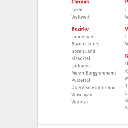
Chronik
P
Lokal
L
Weltweit
W
Bezirke
W
Landesweit
L
Bozen Leifers
W
Bozen Land
K
Eisacktal
Ü
Ladinien
K
Meran-Burggrafenamt
M
Pustertal
T
Überetsch-Unterland
L
Vinschgau
B
Wipptal
K