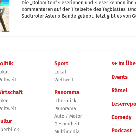
Die „Dolomiten“-Leserinnen und -Leser kennen ihn von seinen „Vorausgeschickt“-
Kommentaren auf der Titelseite des Tagblattes. Un
Südtiroler Asterix-Bände geliebt. Jetzt gibt es von
anderen Lesestoff: ein Buch für den Urlaub am Stra
Rätseln und flotten Karikaturen.
olitik
Sport
s+ im Übe
okal
Lokal
Events
eltweit
Weltweit
Rätsel
irtschaft
Panorama
okal
Überblick
Leserrepo
eltweit
Panorama
Auto / Motor
Comedy
ultur
Gesundheit
berblick
Podcast
Multimedia