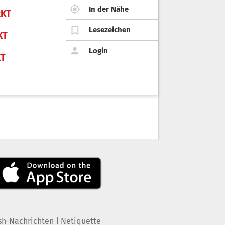
In der Nähe
KT
Lesezeichen
KT
Login
KT
|
sh-Nachrichten
Netiquette