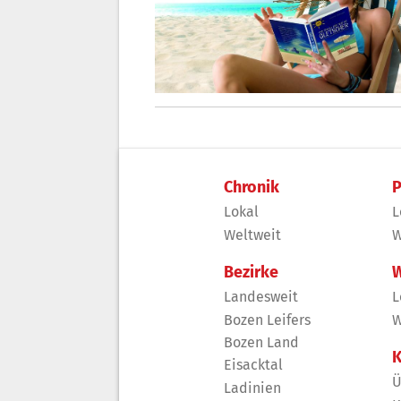
Chronik
P
Lokal
L
Weltweit
W
Bezirke
W
Landesweit
L
Bozen Leifers
W
Bozen Land
K
Eisacktal
Ü
Ladinien