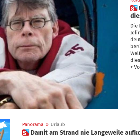
Kult
 Was der Literatur-Herbst in
die
Die 
Jeli
deut
ber
Welt
dies
+ Vo
Panorama
»
Urlaub
 Damit am Strand nie Langeweile auf