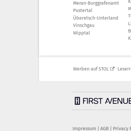
K
Meran-Burggrafenamt
M
Pustertal
T
Überetsch-Unterland
L
Vinschgau
B
Wipptal
K
Werben auf STOL
Leser
Impressum
|
AGB
|
Privacy 