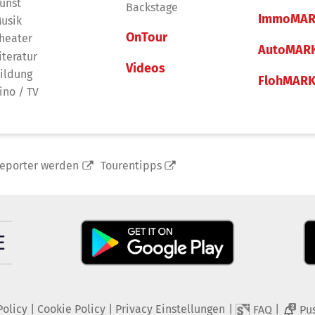
unst
Backstage
ImmoMAR
usik
OnTour
heater
AutoMAR
iteratur
Videos
ildung
FlohMAR
ino / TV
reporter werden
Tourentipps
Policy
|
Cookie Policy
|
Privacy Einstellungen
|
|
FAQ
Pu
2