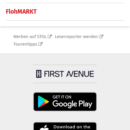
FlohMARKT
Werben auf STOL
Leserreporter werden
Tourentipps