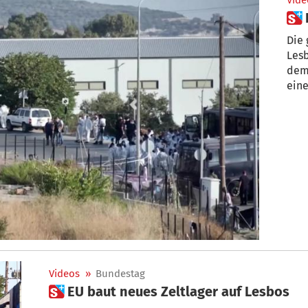
Vide
Die 
Les
dem 
eine
Videos
»
Bundestag
 EU baut neues Zeltlager auf Lesbos