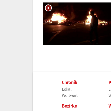
Chronik
P
Lokal
L
Weltweit
W
Bezirke
W