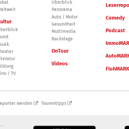
okal
Überblick
Leserrepo
eltweit
Panorama
Auto / Motor
Comedy
ultur
Gesundheit
berblick
Podcast
Multimedia
unst
Backstage
ImmoMAR
usik
OnTour
heater
AutoMAR
iteratur
Videos
ildung
FlohMAR
ino / TV
reporter werden
Tourentipps