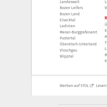
Landesweit
L
Bozen Leifers
W
Bozen Land
K
Eisacktal
Ü
Ladinien
K
Meran-Burggrafenamt
M
Pustertal
T
Überetsch-Unterland
L
Vinschgau
B
Wipptal
K
Werben auf STOL
Leser