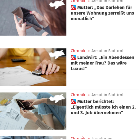
Chronik
»
Armut in Südtirol
 Mutter: „Das Darlehen für
unsere Wohnung zerreißt uns
monatlich“
Chronik
»
Armut in Südtirol
 Landwirt: „Ein Abendessen
mit meiner Frau? Das wäre
Luxus!“
Chronik
»
Armut in Südtirol
 Mutter berichtet:
„Eigentlich müsste ich einen 2.
und 3. Job übernehmen“
Chronik
»
Leserforum