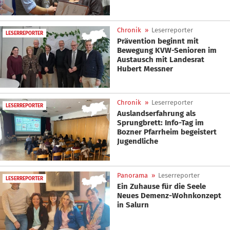
Chronik
»
Leserreporter
LESERREPORTER
Prävention beginnt mit
Bewegung KVW-Senioren im
Austausch mit Landesrat
Hubert Messner
Chronik
»
Leserreporter
LESERREPORTER
Auslandserfahrung als
Sprungbrett: Info-Tag im
Bozner Pfarrheim begeistert
Jugendliche
Panorama
»
Leserreporter
LESERREPORTER
Ein Zuhause für die Seele
Neues Demenz-Wohnkonzept
in Salurn