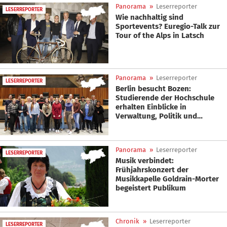
Panorama
»
Leserreporter
LESERREPORTER
Wie nachhaltig sind
Sportevents? Euregio-Talk zur
Tour of the Alps in Latsch
Panorama
»
Leserreporter
LESERREPORTER
Berlin besucht Bozen:
Studierende der Hochschule
erhalten Einblicke in
Verwaltung, Politik und
Forschung
Panorama
»
Leserreporter
LESERREPORTER
Musik verbindet:
Frühjahrskonzert der
Musikkapelle Goldrain-Morter
begeistert Publikum
Chronik
»
Leserreporter
LESERREPORTER