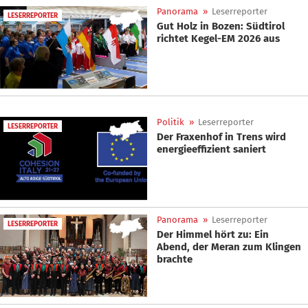
Panorama
»
Leserreporter
LESERREPORTER
Gut Holz in Bozen: Südtirol
richtet Kegel-EM 2026 aus
Politik
»
Leserreporter
LESERREPORTER
Der Fraxenhof in Trens wird
energieeffizient saniert
Panorama
»
Leserreporter
LESERREPORTER
Der Himmel hört zu: Ein
Abend, der Meran zum Klingen
brachte