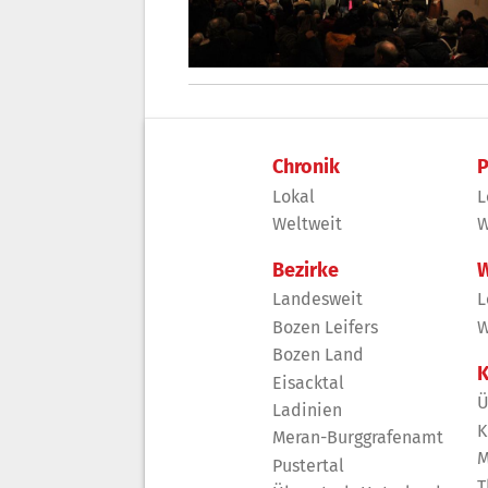
Chronik
P
Lokal
L
Weltweit
W
Bezirke
W
Landesweit
L
Bozen Leifers
W
Bozen Land
K
Eisacktal
Ü
Ladinien
K
Meran-Burggrafenamt
M
Pustertal
T