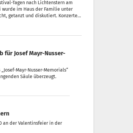
stival-Tagen nach Lichtenstern am
ni wurde im Haus der Familie unter
cht, getanzt und diskutiert. Konzerte,
Begegnungen, Familiengottesdienst,
n Familien schenkten sich Zeit,
deren, beteiligten sich an
eundschaften.
es „Josef-Mayr-Nusser-Memorials“
lingenden Säule überzeugt.
tern
 an der Valentinsfeier in der