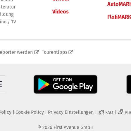
AutoMAR
iteratur
Videos
ildung
FlohMAR
ino / TV
reporter werden
Tourentipps
Policy
|
Cookie Policy
|
Privacy Einstellungen
|
|
FAQ
Pu
2
©
2026
First Avenue GmbH