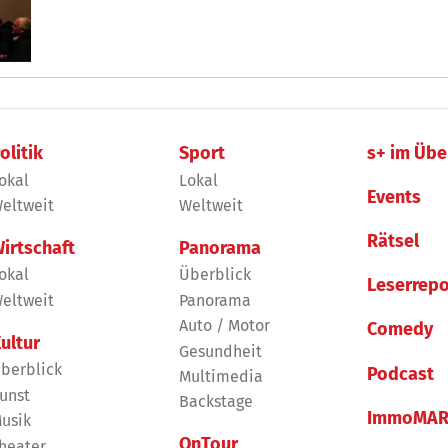
olitik
Sport
s+ im Übe
okal
Lokal
Events
eltweit
Weltweit
Rätsel
irtschaft
Panorama
okal
Überblick
Leserrepo
eltweit
Panorama
Auto / Motor
Comedy
ultur
Gesundheit
berblick
Podcast
Multimedia
unst
Backstage
ImmoMAR
usik
OnTour
heater