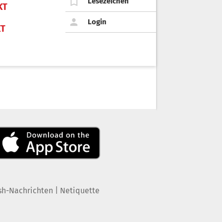
Lesezeichen
KT
Login
KT
|
sh-Nachrichten
Netiquette