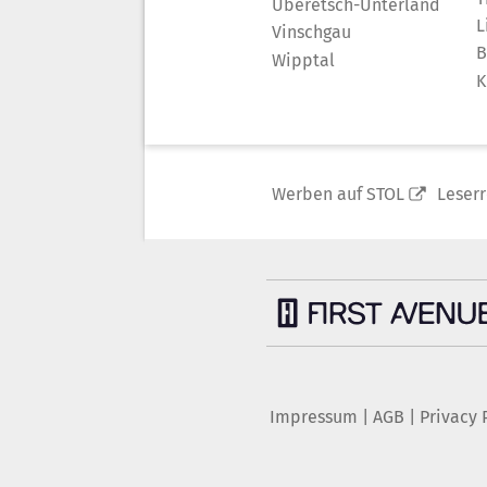
Überetsch-Unterland
L
Vinschgau
B
Wipptal
K
Werben auf STOL
Leser
Impressum
|
AGB
|
Privacy 