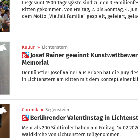
Insgesamt 1500 Tagesgäste sind zu den 3 Familienfe
Ritten gekommen. Von Freitag, 2. bis Sonntag, 4. Ju
dem Motto „Vielfalt Familie“ gespielt, gefeiert, gela
Workshops, Vorträge, Meditationen, interreligiöse 
Essen und Chillen waren angesagt. Die teilnehmende
öffneten sich für Gespräche und Begegnungen mit an
Workshops, erhielten neue Impulse und knüpften Fr
Kultur
»
Lichtenstern
 Josef Rainer gewinnt Kunstwettbewerb für Josef Mayr-Nusser-
Memorial
Der Künstler Josef Rainer aus Brixen hat die Jury d
in Lichtenstern am Ritten mit dem Konzept einer k
Chronik
»
Segensfeier
 Berührender Valentinstag in Lichtens
Mehr als 200 Südtiroler haben am Freitag, 14.02.2020
Waldkirche von Lichtenstern teilgenommen.