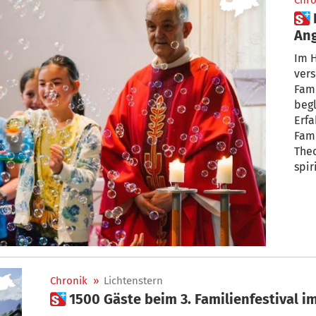
Chro
 Haus der Familie: Verstärkte
Ang
Im H
ver
Fami
begl
Erfa
Fami
Theo
spir
Sem
mit 
Wal
Chronik
»
Lichtenstern
 1500 Gäste beim 3. Familienfestival i