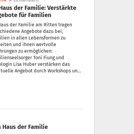
nik
»
Lichtenstern
ebote für Familien
aus der Familie am Ritten tragen
schiedene Angebote dazu bei,
lien in allen Lebensformen zu
eiten und ihnen wertvolle
hrungen zu ermöglichen:
lienseelsorger Toni Fiung und
login Lisa Huber verstärken das
ituelle Angebot durch Workshops und
inare, mit einem neuen Newsletter,
Gottesdiensten und Feiern in der
dkirche.
m Haus der Familie