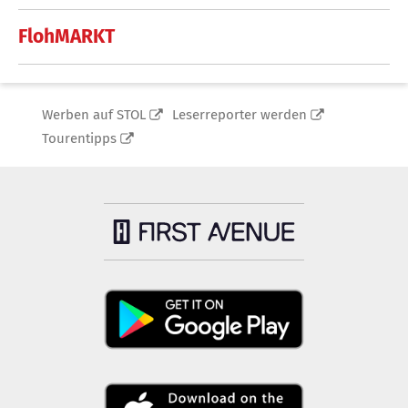
FlohMARKT
Werben auf STOL
Leserreporter werden
Tourentipps