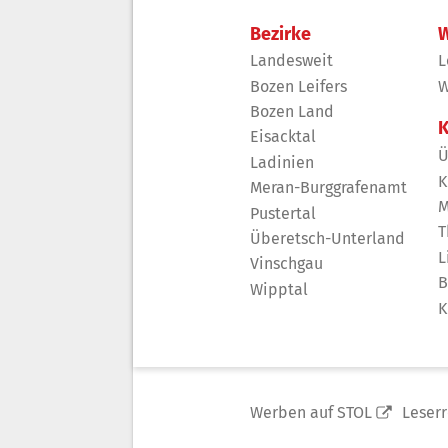
Bezirke
W
Landesweit
L
Bozen Leifers
W
Bozen Land
K
Eisacktal
Ü
Ladinien
K
Meran-Burggrafenamt
M
Pustertal
T
Überetsch-Unterland
L
Vinschgau
B
Wipptal
K
Werben auf STOL
Leser