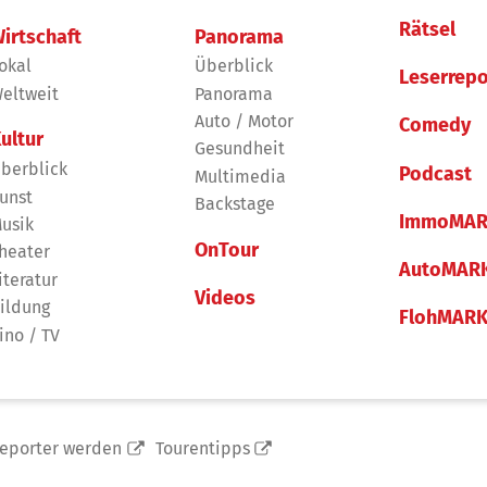
Rätsel
irtschaft
Panorama
okal
Überblick
Leserrepo
eltweit
Panorama
Auto / Motor
Comedy
ultur
Gesundheit
berblick
Podcast
Multimedia
unst
Backstage
ImmoMAR
usik
OnTour
heater
AutoMAR
iteratur
Videos
ildung
FlohMAR
ino / TV
reporter werden
Tourentipps