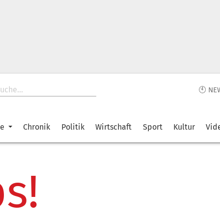
🕙 NE
ke
Chronik
Politik
Wirtschaft
Sport
Kultur
Vid
s!