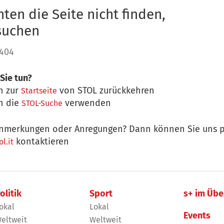
ten die Seite nicht finden,
 suchen
 404
Sie tun?
n zur
von STOL zurückkehren
Startseite
n die
verwenden
STOL-Suche
nmerkungen oder Anregungen? Dann können Sie uns p
kontaktieren
l.it
olitik
Sport
s+ im Übe
okal
Lokal
Events
eltweit
Weltweit