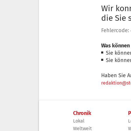
Wir konn
die Sie
Fehlercode:
Was können 
Sie könne
Sie könne
Haben Sie A
redaktion@sto
Chronik
P
Lokal
L
Weltweit
W