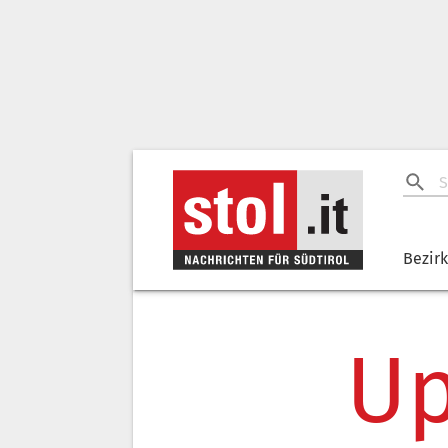
Bezir
Up