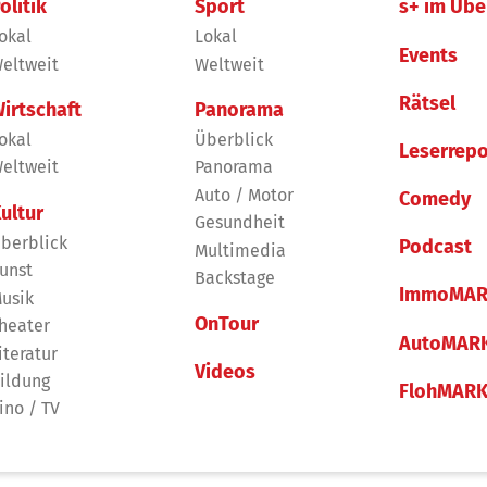
olitik
Sport
s+ im Übe
okal
Lokal
Events
eltweit
Weltweit
Rätsel
irtschaft
Panorama
okal
Überblick
Leserrepo
eltweit
Panorama
Auto / Motor
Comedy
ultur
Gesundheit
berblick
Podcast
Multimedia
unst
Backstage
ImmoMAR
usik
OnTour
heater
AutoMAR
iteratur
Videos
ildung
FlohMAR
ino / TV