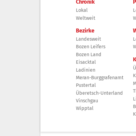
Chronik
P
Lokal
L
Weltweit
W
Bezirke
W
Landesweit
L
Bozen Leifers
W
Bozen Land
K
Eisacktal
Ü
Ladinien
K
Meran-Burggrafenamt
M
Pustertal
T
Überetsch-Unterland
L
Vinschgau
B
Wipptal
K