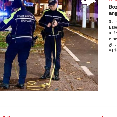
Chro
Boz
an
Sch
Ess
auf 
ein
glüc
Ver