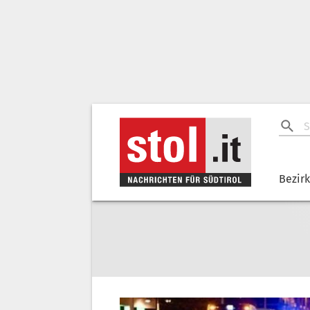
Bezir