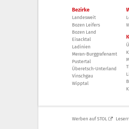
Bezirke
W
Landesweit
L
Bozen Leifers
W
Bozen Land
K
Eisacktal
Ü
Ladinien
K
Meran-Burggrafenamt
M
Pustertal
T
Überetsch-Unterland
L
Vinschgau
B
Wipptal
K
Werben auf STOL
Leser