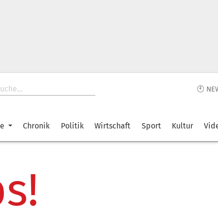
🕙 NE
ke
Chronik
Politik
Wirtschaft
Sport
Kultur
Vid
s!