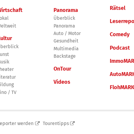
Rätsel
irtschaft
Panorama
okal
Überblick
Leserrepo
eltweit
Panorama
Auto / Motor
Comedy
ultur
Gesundheit
berblick
Podcast
Multimedia
unst
Backstage
ImmoMAR
usik
OnTour
heater
AutoMAR
iteratur
Videos
ildung
FlohMAR
ino / TV
reporter werden
Tourentipps