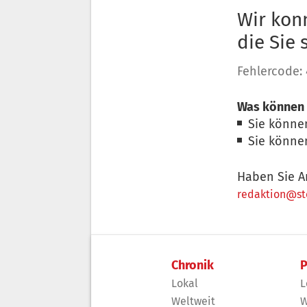
Wir konn
die Sie
Fehlercode:
Was können 
Sie könne
Sie könne
Haben Sie A
redaktion@sto
Chronik
P
Lokal
L
Weltweit
W