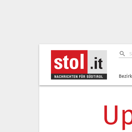
Bezir
Up