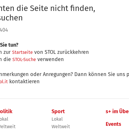
ten die Seite nicht finden,
 suchen
 404
Sie tun?
n zur
von STOL zurückkehren
Startseite
n die
verwenden
STOL-Suche
nmerkungen oder Anregungen? Dann können Sie uns p
kontaktieren
l.it
olitik
Sport
s+ im Übe
okal
Lokal
Events
eltweit
Weltweit