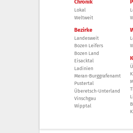
Chronik
P
Lokal
L
Weltweit
W
Bezirke
W
Landesweit
L
Bozen Leifers
W
Bozen Land
K
Eisacktal
Ü
Ladinien
K
Meran-Burggrafenamt
M
Pustertal
T
Überetsch-Unterland
L
Vinschgau
B
Wipptal
K