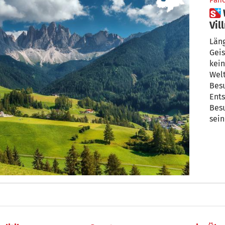
Pan
 Wie viele Gäste verträgt
Vil
Längst ist V
Geisler
kein Ge
Welt
Bes
Entsc
Besuc
sein
Joh