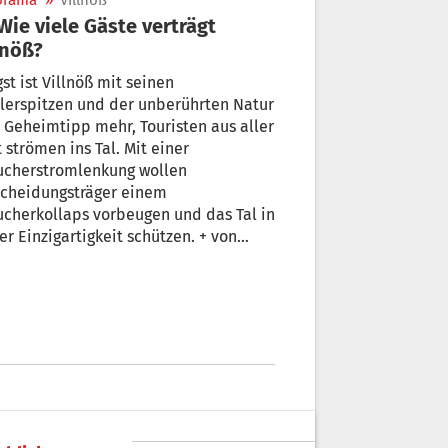
orama
»
Villnöß
lnöß?
illnöß mit seinen
spitzen und der unberührten Natur
heimtipp mehr, Touristen aus aller
 strömen ins Tal. Mit einer
ucherstromlenkung wollen
heidungsträger einem
herkollaps vorbeugen und das Tal in
er Einzigartigkeit schützen. + von
anna Prader