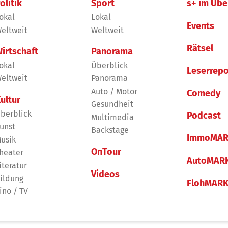
olitik
Sport
s+ im Übe
okal
Lokal
Events
eltweit
Weltweit
Rätsel
irtschaft
Panorama
okal
Überblick
Leserrepo
eltweit
Panorama
Auto / Motor
Comedy
ultur
Gesundheit
berblick
Podcast
Multimedia
unst
Backstage
ImmoMAR
usik
OnTour
heater
AutoMAR
iteratur
Videos
ildung
FlohMAR
ino / TV