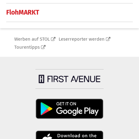
FlohMARKT
Werben auf STOL
Leserreporter werden
Tourentipps